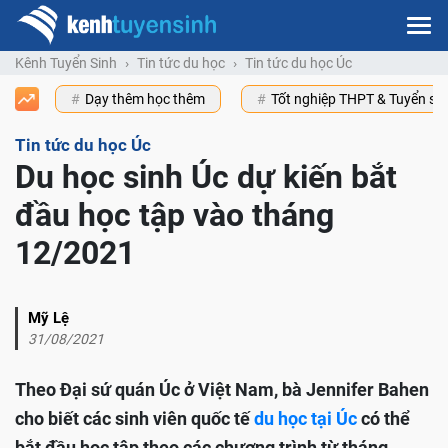
Kênh Tuyển Sinh
Tin tức du học
Tin tức du học Úc
Dạy thêm học thêm
Tốt nghiệp THPT & Tuyển s
Tin tức du học Úc
Du học sinh Úc dự kiến bắt
đầu học tập vào tháng
12/2021
Mỹ Lệ
31/08/2021
Theo Đại sứ quán Úc ở Việt Nam, bà Jennifer Bahen
cho biết các sinh viên quốc tế
du học tại Úc
có thể
bắt đầu học tập theo các chương trình từ tháng