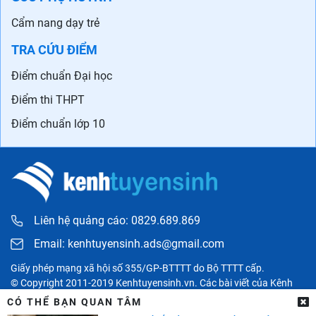
Cẩm nang dạy trẻ
TRA CỨU ĐIỂM
Điểm chuẩn Đại học
Điểm thi THPT
Điểm chuẩn lớp 10
Liên hệ quảng cáo: 0829.689.869
Email:
kenhtuyensinh.ads@gmail.com
Giấy phép mạng xã hội số 355/GP-BTTTT do Bộ TTTT cấp.
© Copyright 2011-2019 Kenhtuyensinh.vn. Các bài viết của Kênh
tuyển sinh chỉ có tính chất tham khảo, được tổng hợp từ các nguồn
CÓ THỂ BẠN QUAN TÂM
uy tín khác và bản quyền thuộc về các đối tác. Mọi thông tin liên