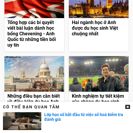
Tổng hợp các bí quyết
Hai ngành học ở Anh
viết bài luận dành học
được du học sinh Việt
bổng Chevening - Anh
chuộng nhất
Quốc từ những tiền bối
uy tín
Những điều bạn cần biết
Kinh nghiệm tự tiết kiệm
về điều kiện du học Anh
của chàng du học sinh
CÓ THỂ BẠN QUAN TÂM
2022
tại Anh
Lớp học số bắt đầu từ việc số hoá kiểm tra
đánh giá