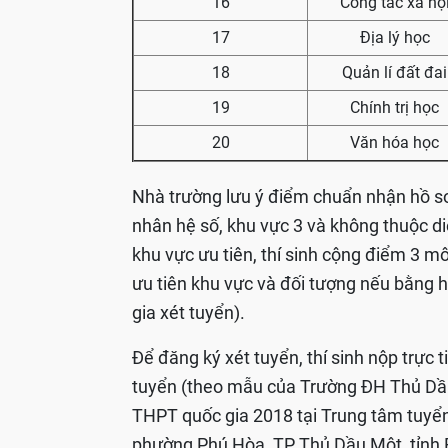
16
Công tác xã hộ
17
Địa lý học
18
Quản lí đất đai
19
Chính trị học
20
Văn hóa học
Nhà trường lưu ý điểm chuẩn nhận hồ s
nhân hệ số, khu vực 3 và không thuộc di
khu vực ưu tiên, thí sinh cộng điểm 3 m
ưu tiên khu vực và đối tượng nếu bằng 
gia xét tuyển).
Để đăng ký xét tuyển, thí sinh nộp trực 
tuyển (theo mẫu của Trường ĐH Thủ Dầu
THPT quốc gia 2018 tại Trung tâm tuyển
phường Phú Hòa, TP Thủ Dầu Một, tỉnh 