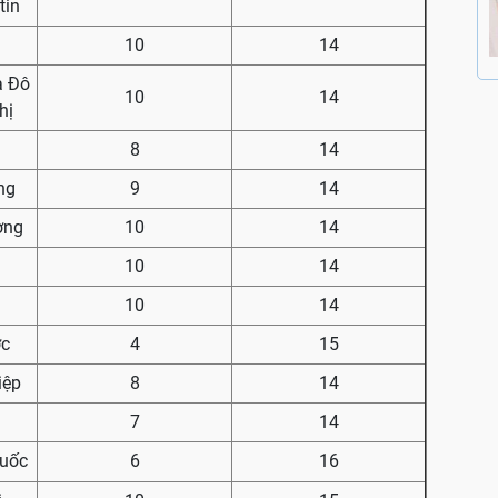
tin
10
14
à Đô
10
14
hị
8
14
ng
9
14
ờng
10
14
10
14
10
14
ớc
4
15
iệp
8
14
7
14
uốc
6
16