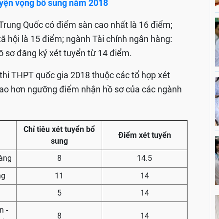
uyện vọng bổ sung năm 2018
rung Quốc có điểm sàn cao nhất là 16 điểm;
ã hội là 15 điểm; ngành Tài chính ngân hàng:
ồ sơ đăng ký xét tuyển từ 14 điểm.
m thi THPT quốc gia 2018 thuộc các tổ hợp xét
cao hơn ngưỡng điểm nhận hồ sơ của các ngành
Chỉ tiêu xét tuyển bổ
Điểm xét tuyển
sung
hàng
8
14.5
ng
11
14
5
14
n -
8
14