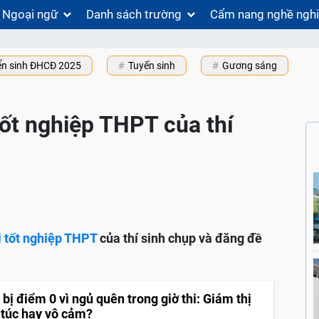
Ngoại ngữ
Danh sách trường
Cẩm nang nghề ngh
ển sinh ĐHCĐ 2025
Tuyến sinh
Gương sáng
ốt nghiệp THPT của thí
i tốt nghiệp THPT
của thí sinh chụp và đăng đề
 bị điểm 0 vì ngủ quên trong giờ thi: Giám thị
túc hay vô cảm?