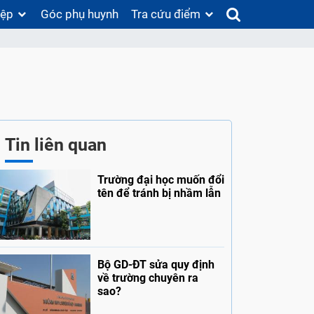
iệp
Góc phụ huynh
Tra cứu điểm
Tin liên quan
Trường đại học muốn đổi
tên để tránh bị nhầm lẫn
Bộ GD-ĐT sửa quy định
về trường chuyên ra
sao?