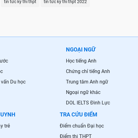
tin tức kỳ thi thpt
tin tức kỳ thi thpt 2022
NGOẠI NGỮ
nước
Học tiếng Anh
ọc
Chứng chỉ tiếng Anh
 vấn Du học
Trung tâm Anh ngữ
Ngoại ngữ khác
DOL IELTS Đình Lực
HUYNH
TRA CỨU ĐIỂM
y trẻ
Điểm chuẩn Đại học
Điểm thi THPT