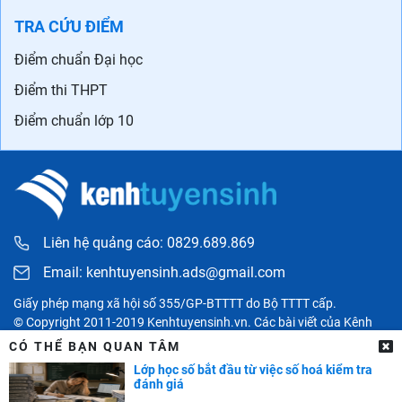
TRA CỨU ĐIỂM
Điểm chuẩn Đại học
Điểm thi THPT
Điểm chuẩn lớp 10
Liên hệ quảng cáo: 0829.689.869
Email:
kenhtuyensinh.ads@gmail.com
Giấy phép mạng xã hội số 355/GP-BTTTT do Bộ TTTT cấp.
© Copyright 2011-2019 Kenhtuyensinh.vn. Các bài viết của Kênh
tuyển sinh chỉ có tính chất tham khảo, được tổng hợp từ các nguồn
CÓ THỂ BẠN QUAN TÂM
uy tín khác và bản quyền thuộc về các đối tác. Mọi thông tin liên
Lớp học số bắt đầu từ việc số hoá kiểm tra
quan người đọc có thể liên hệ trực tiếp đến các cơ quan, tổ chức
đánh giá
hoặc cá nhân được đề cập trong bài viết.