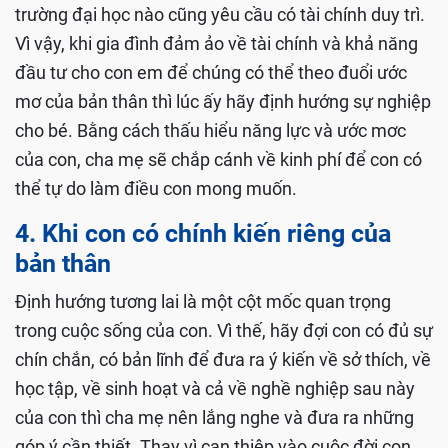
trường đại học nào cũng yêu cầu có tài chính duy trì.
Vì vậy, khi gia đình đảm ảo về tài chính và khả năng
đầu tư cho con em để chúng có thể theo đuổi ước
mơ của bản thân thì lúc ấy hãy định hướng sự nghiệp
cho bé. Bằng cách thấu hiểu năng lực và ước mơc
của con, cha mẹ sẽ chắp cánh về kinh phí để con có
thể tự do làm điều con mong muốn.
4. Khi con có chính kiến riêng của
bản thân
Định hướng tương lai là một cột mốc quan trọng
trong cuộc sống của con. Vì thế, hãy đợi con có đủ sự
chín chắn, có bản lĩnh để đưa ra ý kiến về sở thích, về
học tập, về sinh hoạt và cả về nghề nghiệp sau này
của con thì cha mẹ nên lắng nghe và đưa ra những
góp ý cần thiết. Thay vì can thiệp vào cuộc đời con,