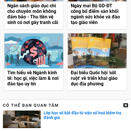
Ngân sách giáo dục chi
Ngày mai Bộ GD-ĐT
cho chuyên môn không
công bố điểm sàn khối
đảm bảo - Thu tiền vệ
ngành sức khỏe và đào
sinh có nơi gây tranh cãi
tạo giáo viên
Tìm hiểu về Ngành kinh
Đại biểu Quốc hội 'sốt
tế: học gì, việc làm & nơi
ruột' về triển khai giáo
đào tạo uy tín
dục địa phương
CÓ THỂ BẠN QUAN TÂM
Lớp học số bắt đầu từ việc số hoá kiểm tra
TIN TỨC
đánh giá
Tin tức giáo dục