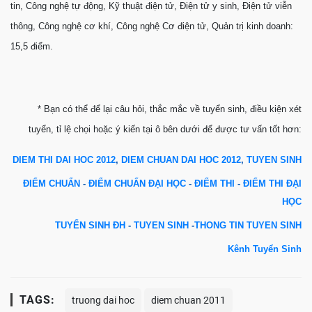
tin, Công nghệ tự động, Kỹ thuật điện tử, Điện tử y sinh, Điện tử viễn
thông, Công nghệ cơ khí, Công nghệ Cơ điện tử, Quản trị kinh doanh:
15,5 điểm.
* Bạn có thể để lại câu hỏi, thắc mắc về tuyển sinh, điều kiện xét
tuyển, tỉ lệ chọi hoặc ý kiến tại ô bên dưới để được tư vấn tốt hơn:
DIEM THI DAI HOC 2012
,
DIEM CHUAN DAI HOC 2012
,
TUYEN SINH
ĐIỂM CHUẨN
-
ĐIỂM CHUẨN ĐẠI HỌC
-
ĐIỂM THI
-
ĐIỂM THI ĐẠI
HỌC
TUYỂN SINH ĐH
-
TUYEN SINH
-
THONG TIN TUYEN SINH
Kênh
Tuyển Sinh
TAGS:
truong dai hoc
diem chuan 2011