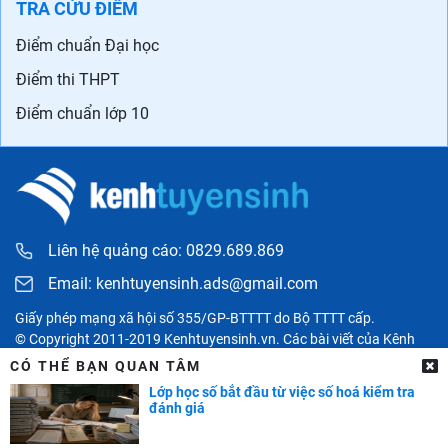
TRA CỨU ĐIỂM
Điểm chuẩn Đại học
Điểm thi THPT
Điểm chuẩn lớp 10
Liên hệ quảng cáo: 0829.689.869
Email:
kenhtuyensinh.ads@gmail.com
Giấy phép mạng xã hội số 355/GP-BTTTT do Bộ TTTT cấp.
© Copyright 2011-2019 Kenhtuyensinh.vn. Các bài viết của Kênh
tuyển sinh chỉ có tính chất tham khảo, được tổng hợp từ các nguồn
CÓ THỂ BẠN QUAN TÂM
uy tín khác và bản quyền thuộc về các đối tác. Mọi thông tin liên
Lớp học số bắt đầu từ việc số hoá kiểm tra
quan người đọc có thể liên hệ trực tiếp đến các cơ quan, tổ chức
đánh giá
hoặc cá nhân được đề cập trong bài viết.