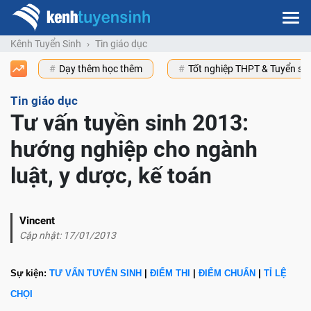
Kênh Tuyển Sinh
Tin giáo dục
Dạy thêm học thêm
Tốt nghiệp THPT & Tuyển s
Tin giáo dục
Tư vấn tuyền sinh 2013:
hướng nghiệp cho ngành
luật, y dược, kế toán
Vincent
Cập nhật: 17/01/2013
Sự kiện:
TƯ VẤN TUYỂN SINH
|
ĐIỂM THI
|
ĐIỂM CHUẨN
|
TỈ LỆ
CHỌI