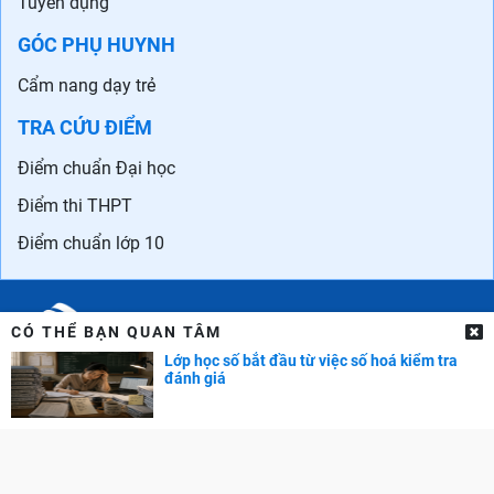
Tuyển dụng
GÓC PHỤ HUYNH
Cẩm nang dạy trẻ
TRA CỨU ĐIỂM
Điểm chuẩn Đại học
Điểm thi THPT
Điểm chuẩn lớp 10
CÓ THỂ BẠN QUAN TÂM
Lớp học số bắt đầu từ việc số hoá kiểm tra
đánh giá
Liên hệ quảng cáo: 0829.689.869
Email:
kenhtuyensinh.ads@gmail.com
Giấy phép mạng xã hội số 355/GP-BTTTT do Bộ TTTT cấp.
© Copyright 2011-2019 Kenhtuyensinh.vn. Các bài viết của Kênh