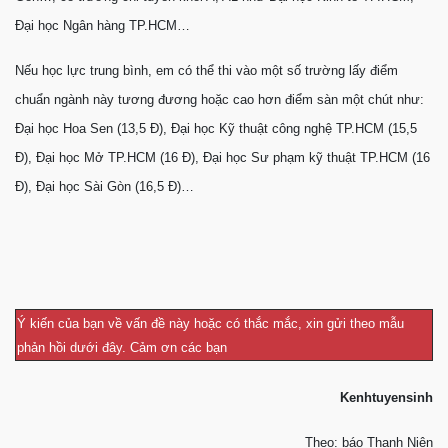
Đại học Ngân hàng TP.HCM…
Nếu học lực trung bình, em có thể thi vào một số trường lấy điểm
chuẩn ngành này tương đương hoặc cao hơn điểm sàn một chút như:
Đại học Hoa Sen (13,5 Đ), Đại học Kỹ thuật công nghệ TP.HCM (15,5
Đ), Đại học Mở TP.HCM (16 Đ), Đại học Sư phạm kỹ thuật TP.HCM (16
Đ), Đại học Sài Gòn (16,5 Đ)…
Ý kiến của bạn về vấn đề này hoặc có thắc mắc, xin gửi theo mẫu
phản hồi dưới đây. Cảm ơn các bạn
Kenhtuyensinh
Theo: báo Thanh Niên