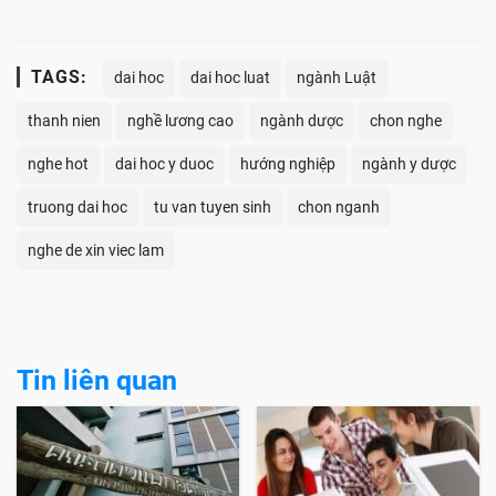
TAGS:
dai hoc
dai hoc luat
ngành Luật
thanh nien
nghề lương cao
ngành dược
chon nghe
nghe hot
dai hoc y duoc
hướng nghiệp
ngành y dược
truong dai hoc
tu van tuyen sinh
chon nganh
nghe de xin viec lam
Tin liên quan