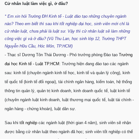
Cử nhân luật làm việc gì, ở đâu?
* Em xin hỏi Trường ĐH Kinh tế - Luật đào tạo những chuyên ngành
nào? Theo em biết thì sau khi tốt nghiệp đại học, sinh viên mới chỉ là
cử nhân luật, chưa phải là luật sư. Vậy thì cử nhân luật sẽ làm những
công việc gì và ở đâu? (Vũ Thu Lan, học sinh lớp 12, Trường THPT
Nguyễn Hữu Cầu, Hóc Môn, TP.HCM)
- Thạc sĩ Dương Tôn Thái Dương - Phó trưởng phòng Đào tạo
Trường
đại học Kinh tế - Luật TP.HCM
: Trường hiện đang đào tạo các ngành
sau: kinh tế (chuyên ngành kinh tế học, kinh tế và quản lý công), kinh
tế quốc tế (kinh tế đối ngoại), tài chính ngân hàng, kiểm toán, hệ thống
thông tin quản lý, quản trị kinh doanh, kinh doanh quốc tế, luật kinh tế
(chuyên ngành luật kinh doanh, luật thương mại quốc tế, luật tài chính -
ngân hàng - chứng khoán), luật dân sự.
Sau khi
tốt nghiệp
các ngành luật (thời gian 4 năm), sinh viên sẽ nhận
được bằng cử nhân luật theo ngành đã học; sinh viên tốt nghiệp có thể