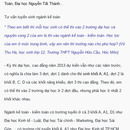
Toản
,
Đại học Nguyễn Tất Thành
...
Tư vấn tuyển sinh ngành kế toán
* Theo em biết thì mỗi học sinh có thể thi vào 2 trường đại học và
nguyện vọng 2 của em là thi vào ngành kế toán - kiểm toán. Học lực
của em ở mức trung bình, vậy em nên thi trường nào cho phù hợp? (Vũ
Thu Hà, học sinh lớp 12, Trường THPT Nguyễn Hữu Cầu, Hóc Môn)
- Kỳ thi đại học, cao đẳng năm 2013 dự kiến vẫn như các năm trước,
có nghĩa là chia làm 3 đợt, đợt 1 dành cho
thí sinh khối A, A1
; đợt 2 là
khối B, C, D và các khối năng khiếu; đợt 3 thi cao đẳng. Theo đó, em
có thể thi vào 2 trường đại học ở 2 đợt đầu, nhưng phải học ít nhất 2
khối khác nhau.
Ngành kế toán - kiểm toán có trường tuyển ở cả 3 khối A, A1, D1 như
Đại học Kinh tế - Luật, Đại học Tài chính - Marketing, Đại học Sài
Gòn…; có trường chỉ tuyển khối A, A1 như Đại học Kinh tế TP.HCM,