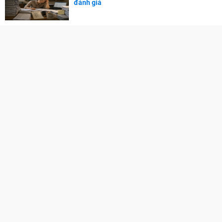
đánh giá
GÓC PHỤ HUYNH
Cẩm nang dạy trẻ
TRA CỨU ĐIỂM
Điểm chuẩn Đại học
Điểm thi THPT
Điểm chuẩn lớp 10
Liên hệ quảng cáo: 0829.689.869
Email:
kenhtuyensinh.ads@gmail.com
Giấy phép mạng xã hội số 355/GP-BTTTT do Bộ TTTT cấp.
© Copyright 2011-2019 Kenhtuyensinh.vn. Các bài viết của Kênh