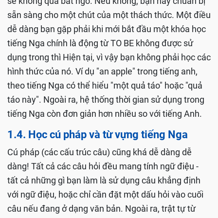
sẽ không qua bất ngờ. Nếu không, bạn hãy chuẩn bị
sẵn sàng cho một chút của một thách thức. Một điều
dễ dàng bạn gặp phải khi mới bắt đầu một khóa học
tiếng Nga chính là động từ TO BE không được sử
dụng trong thì Hiện tại, vì vậy bạn không phải học các
hình thức của nó. Ví dụ "an apple" trong tiếng anh,
theo tiếng Nga có thể hiểu "một quả táo" hoặc "quả
táo này". Ngoài ra, hệ thống thời gian sử dụng trong
tiếng Nga còn đơn giản hơn nhiều so với tiếng Anh.
1.4. Học cú pháp và từ vựng tiếng Nga
Cú pháp (các cấu trúc câu) cũng khá dễ dàng dễ
dàng! Tất cả các câu hỏi đều mang tính ngữ điệu -
tất cả những gì bạn làm là sử dụng câu khẳng định
với ngữ điệu, hoặc chỉ cần đặt một dấu hỏi vào cuối
câu nếu đang ở dạng văn bản. Ngoài ra, trật tự từ