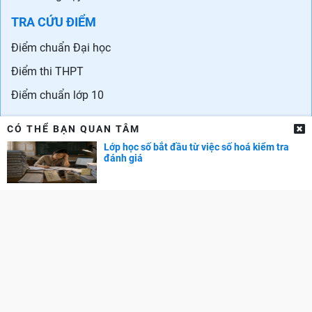
TRA CỨU ĐIỂM
Điểm chuẩn Đại học
Điểm thi THPT
Điểm chuẩn lớp 10
CÓ THỂ BẠN QUAN TÂM
Lớp học số bắt đầu từ việc số hoá kiểm tra
đánh giá
Liên hệ quảng cáo: 0829.689.869
Email:
kenhtuyensinh.ads@gmail.com
Giấy phép mạng xã hội số 355/GP-BTTTT do Bộ TTTT cấp.
© Copyright 2011-2019 Kenhtuyensinh.vn. Các bài viết của Kênh
tuyển sinh chỉ có tính chất tham khảo, được tổng hợp từ các nguồn
uy tín khác và bản quyền thuộc về các đối tác. Mọi thông tin liên
quan người đọc có thể liên hệ trực tiếp đến các cơ quan, tổ chức
hoặc cá nhân được đề cập trong bài viết.