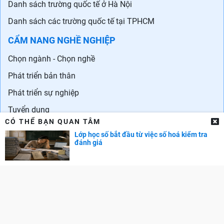
Danh sách trường quốc tế ở Hà Nội
Danh sách các trường quốc tế tại TPHCM
CẨM NANG NGHỀ NGHIỆP
Chọn ngành - Chọn nghề
Phát triển bản thân
Phát triển sự nghiệp
Tuyển dụng
CÓ THỂ BẠN QUAN TÂM
GÓC PHỤ HUYNH
Lớp học số bắt đầu từ việc số hoá kiểm tra
đánh giá
Cẩm nang dạy trẻ
TRA CỨU ĐIỂM
Điểm chuẩn Đại học
Điểm thi THPT
Điểm chuẩn lớp 10