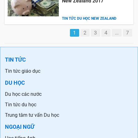
New Zealand 2017
TIN TỨC DU HỌC NEW ZEALAND
1
2
3
4
...
7
TIN TỨC
Tin tức giáo dục
DU HỌC
Du học các nước
Tin tức du học
Trung tâm tư vấn Du học
NGOẠI NGỮ