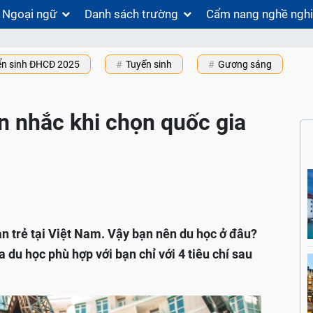
Ngoại ngữ
Danh sách trường
Cẩm nang nghề ngh
ển sinh ĐHCĐ 2025
Tuyến sinh
Gương sáng
n nhắc khi chọn quốc gia
ạn trẻ tại Việt Nam. Vậy bạn nên du học ở đâu?
du học phù hợp với bạn chỉ với 4 tiêu chí sau