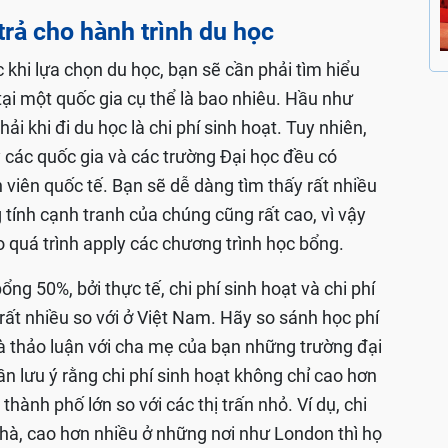
trả cho hành trình du học
khi lựa chọn du học, bạn sẽ cần phải tìm hiểu
 tại một quốc gia cụ thể là bao nhiêu. Hầu như
i khi đi du học là chi phí sinh hoạt. Tuy nhiên,
y các quốc gia và các trường Đại học đều có
 viên quốc tế. Bạn sẽ dễ dàng tìm thấy rất nhiều
tính cạnh tranh của chúng cũng rất cao, vì vậy
o quá trình apply các chương trình học bổng.
g 50%, bởi thực tế, chi phí sinh hoạt và chi phí
rất nhiều so với ở Việt Nam. Hãy so sánh học phí
 thảo luận với cha mẹ của bạn những trường đại
n lưu ý rằng chi phí sinh hoạt không chỉ cao hơn
hành phố lớn so với các thị trấn nhỏ. Ví dụ, chi
nhà, cao hơn nhiều ở những nơi như London thì họ