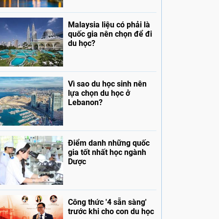
Malaysia liệu có phải là
quốc gia nên chọn để đi
du học?
Vì sao du học sinh nên
lựa chọn du học ở
Lebanon?
Điểm danh những quốc
gia tốt nhất học ngành
Dược
Công thức '4 sẵn sàng'
trước khi cho con du học