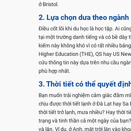
ở Bristol.
2. Lựa chọn dưa theo ngành
Điều cốt lõi khi du học là học tập. Ai 
tại một trường danh tiếng và có bề dày t
kiếm này không khó vì có rất nhiều bản
Higher Education (THE), QS hay US News
cứu thông tin này dựa trên nhu cầu ng
phù hợp nhất.
3. Thời tiết có thể quyết đị
Bạn muốn trải nghiệm cảm giác đắm mìn
chịu được thời tiết lạnh ở Đà Lạt hay Sa
thời tiết trở lạnh, mưa nhiều? Hay thời 
trạng và tinh thần cả một ngày của bạn?
và lặn. Ví dụ, ở Anh, mặt trời lặn vào k