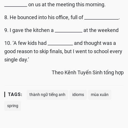
__________ on us at the meeting this morning.
8. He bounced into his office, full of _______________.
9. I gave the kitchen a ____________ at the weekend
10. ‘A few kids had ___________ and thought was a
good reason to skip finals, but I went to school every
single day.’
Theo Kênh Tuyển Sinh tổng hợp
TAGS:
thành ngữ tiếng anh
idioms
mùa xuân
spring