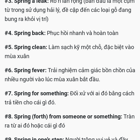
#3. Spring a leak:
Rò rỉ lan rộng (ban đầu là một cụm
từ trong sử dụng hải lý, đề cập đến các loại gỗ đang
bung ra khỏi vị trí)
#4. Spring back:
Phục hồi nhanh và hoàn toàn
#5. Spring clean:
Làm sạch kỹ một chỗ, đặc biệt vào
mùa xuân
#6. Spring fever:
Trải nghiệm cảm giác bồn chồn của
nhiều người vào lúc mùa xuân bắt đầu.
#7. Spring for something:
Đối xử với ai đó bằng cách
trả tiền cho cái gì đó.
#8. Spring (forth) from someone or something:
Tràn
ra từ ai đó hoặc cái gì đó
#9. Spring in one’s step:
Người trông vui vẻ và đầy