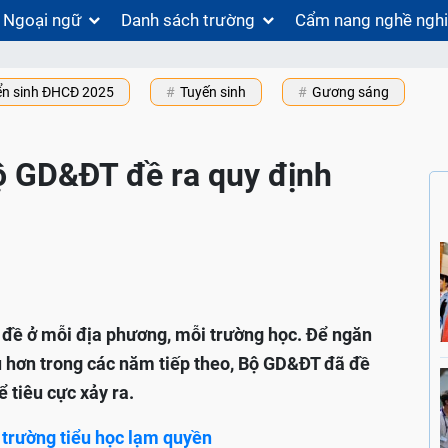
Ngoại ngữ
Danh sách trường
Cẩm nang nghề ngh
ển sinh ĐHCĐ 2025
Tuyến sinh
Gương sáng
ộ GD&ĐT đề ra quy định
 đề ở mỗi địa phương, mỗi trường học. Để ngăn
u hơn trong các năm tiếp theo, Bộ GD&ĐT đã đề
 tiêu cực xảy ra.
 trường tiểu học lạm quyền