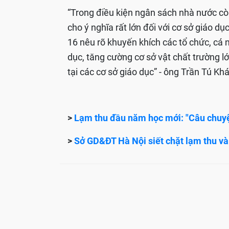
“Trong điều kiện ngân sách nhà nước cò
cho ý nghĩa rất lớn đối với cơ sở giáo d
16 nêu rõ khuyến khích các tổ chức, cá n
dục, tăng cường cơ sở vật chất trường lớ
tại các cơ sở giáo dục” - ông Trần Tú Kh
>
Lạm thu đầu năm học mới: "Câu chuyệ
>
Sở GD&ĐT Hà Nội siết chặt lạm thu v
TAGS:
bộ GD&ĐT
lạm thu đầu năm
ngă