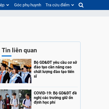
iệp
Góc phụ huynh
Tra cứu điểm
Tin liên quan
Bộ GD&ĐT yêu cầu cơ sở
đào tạo cần nâng cao
chất lượng đào tạo tiến
sĩ
COVID-19: Bộ GD&ĐT đề
nghị các trường giữ ổn
định học phí