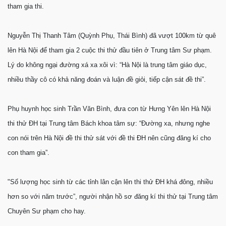
tham gia thi.
Nguyễn Thị Thanh Tâm (Quỳnh Phụ, Thái Bình) đã vượt 100km từ quê
lên Hà Nội để tham gia 2 cuộc thi thử đầu tiên ở Trung tâm Sư phạm.
Lý do không ngại đường xá xa xôi vì: “Hà Nội là trung tâm giáo dục,
nhiều thầy cô có khả năng đoán và luận đề giỏi, tiếp cận sát đề thi”.
Phụ huynh học sinh Trần Văn Bình, đưa con từ Hưng Yên lên Hà Nội
thi thử ĐH tại Trung tâm Bách khoa tâm sự: “Đường xa, nhưng nghe
con nói trên Hà Nội đề thi thử sát với đề thi ĐH nên cũng đăng kí cho
con tham gia”.
"Số lượng học sinh từ các tỉnh lân cận lên thi thử ĐH khá đông, nhiều
hơn so với năm trước”, người nhận hồ sơ đăng kí thi thử tại Trung tâm
Chuyên Sư phạm cho hay.