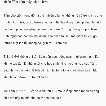
khiến Tâm cảm thấy bất an hơn.
Tâm cho biết, trong đề thi thử, nhiều câu hỏi không hề có trong chương
trình. Hơn nữa, do số lượng học sinh thi thử đông, thiếu phòng thi nên
học sinh phải ngồi ghép lại gần nhau hơn. "Trong phòng thi phổ biến
tình trạng các bạn hỏi bài nhau, sao chép tài liệu mà giám thị chỉ gõ
thước một lần rồi không nói gì nữa" - Tâm nói.
Thi thử ĐH không chỉ tốn kém tiền bạc, công sức, thời gian mà nhiều
khi nó tạo tâm lý không tốt cho học sinh. Như trường hợp của Tâm,
sau khi thi thử trên Hà Nội về Tâm lại tỏ ra lo lắng và thiếu tự tin hẳn
khi chỉ làm được 1 phần 3 đề thi.
Mẹ Tâm bứt rứt: “Biết nó đi thi thử ĐH mà lo lắng, phân tán tư tưởng
như thế này tôi thà cho nó ở nhà còn hơn”.