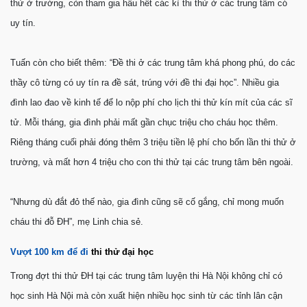
thử ở trường, còn tham gia hầu hết các kì thi thử ở các trung tâm có
uy tín.
Tuấn còn cho biết thêm: “Đề thi ở các trung tâm khá phong phú, do các
thầy cô từng có uy tín ra đề sát, trúng với đề thi đại học”. Nhiều gia
đình lao đao về kinh tế để lo nộp phí cho lịch thi thử kín mít của các sĩ
tử. Mỗi tháng, gia đình phải mất gần chục triệu cho cháu học thêm.
Riêng tháng cuối phải đóng thêm 3 triệu tiền lệ phí cho bốn lần thi thử ở
trường, và mất hơn 4 triệu cho con thi thử tại các trung tâm bên ngoài.
“Nhưng dù đắt đỏ thế nào, gia đình cũng sẽ cố gắng, chỉ mong muốn
cháu thi đỗ ĐH”, mẹ Linh chia sẻ.
Vượt 100 km để đi
thi thử đại học
Trong đợt thi thử ĐH tại các trung tâm luyện thi Hà Nội không chỉ có
học sinh Hà Nội mà còn xuất hiện nhiều học sinh từ các tỉnh lân cận