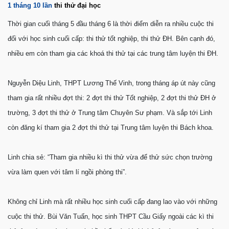
1 tháng 10 lần
thi thử đại học
Thời gian cuối tháng 5 đầu tháng 6 là thời điểm diễn ra nhiều cuộc thi
đối với học sinh cuối cấp: thi thử tốt nghiệp, thi thử ĐH. Bên cạnh đó,
nhiều em còn tham gia các khoá thi thử tại các trung tâm luyện thi ĐH.
Nguyễn Diệu Linh, THPT Lương Thế Vinh, trong tháng áp út này cũng
tham gia rất nhiều đợt thi: 2 đợt thi thử Tốt nghiệp, 2 đợt thi thử ĐH ở
trường, 3 đợt thi thử ở Trung tâm Chuyên Sư phạm. Và sắp tới Linh
còn đăng kí tham gia 2 đợt thi thử tại Trung tâm luyện thi Bách khoa.
Linh chia sẻ: “Tham gia nhiều kì thi thử vừa để thử sức chọn trường
vừa làm quen với tâm lí ngồi phòng thi”.
Không chỉ Linh mà rất nhiều học sinh cuối cấp đang lao vào với những
cuộc thi thử. Bùi Văn Tuấn, học sinh THPT Cầu Giấy ngoài các kì thi