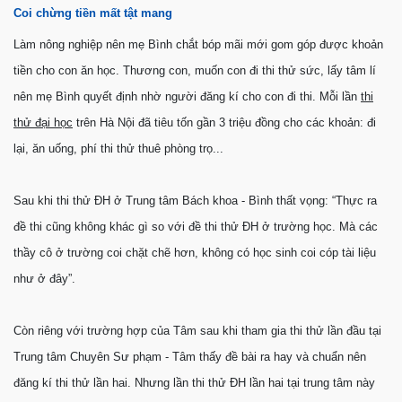
Coi chừng tiền mất tật mang
Làm nông nghiệp nên mẹ Bình chắt bóp mãi mới gom góp được khoản
tiền cho con ăn học. Thương con, muốn con đi thi thử sức, lấy tâm lí
nên mẹ Bình quyết định nhờ người đăng kí cho con đi thi. Mỗi lần
thi
thử đại học
trên Hà Nội đã tiêu tốn gần 3 triệu đồng cho các khoản: đi
lại, ăn uống, phí thi thử thuê phòng trọ...
Sau khi thi thử ĐH ở Trung tâm Bách khoa - Bình thất vọng: “Thực ra
đề thi cũng không khác gì so với đề thi thử ĐH ở trường học. Mà các
thầy cô ở trường coi chặt chẽ hơn, không có học sinh coi cóp tài liệu
như ở đây”.
Còn riêng với trường hợp của Tâm sau khi tham gia thi thử lần đầu tại
Trung tâm Chuyên Sư phạm - Tâm thấy đề bài ra hay và chuẩn nên
đăng kí thi thử lần hai. Nhưng lần thi thử ĐH lần hai tại trung tâm này