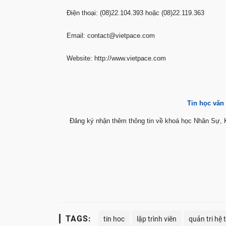
Điện thoại: (08)22.104.393 hoặc (08)22.119.363
Email:
contact@vietpace.com
Website: http://www.vietpace.com
Tin học văn
Đăng ký nhận thêm thông tin về khoá học Nhân Sự, K
TAGS:
tin hoc
lập trình viên
quản tri hệ