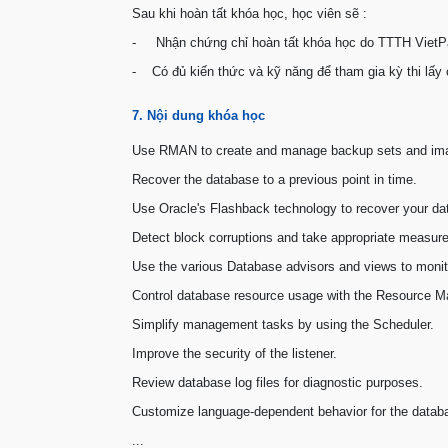
Sau khi hoàn tất khóa học, học viên sẽ :
- Nhận chứng chỉ hoàn tất khóa học do TTTH VietP
- Có đủ kiến thức và kỹ năng để tham gia kỳ thi 
7. Nội dung khóa học
Use RMAN to create and manage backup sets and ima
Recover the database to a previous point in time.
Use Oracle's Flashback technology to recover your da
Detect block corruptions and take appropriate measure
Use the various Database advisors and views to moni
Control database resource usage with the Resource M
Simplify management tasks by using the Scheduler.
Improve the security of the listener.
Review database log files for diagnostic purposes.
Customize language-dependent behavior for the databa
...