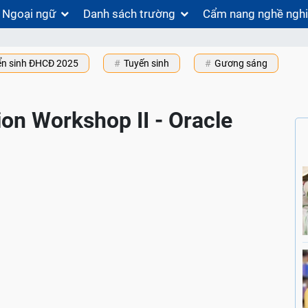
Ngoại ngữ
Danh sách trường
Cẩm nang nghề ngh
ển sinh ĐHCĐ 2025
Tuyến sinh
Gương sáng
on Workshop II - Oracle