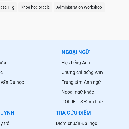
base 11g
khoa hoc oracle
Administration Workshop
NGOẠI NGỮ
nước
Học tiếng Anh
ọc
Chứng chỉ tiếng Anh
 vấn Du học
Trung tâm Anh ngữ
Ngoại ngữ khác
DOL IELTS Đình Lực
HUYNH
TRA CỨU ĐIỂM
y trẻ
Điểm chuẩn Đại học