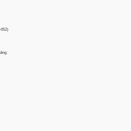
-052)
năng: