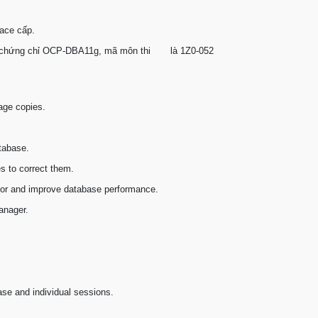
ace cấp.
lấy chứng chỉ OCP-DBA11g, mã môn thi là 1Z0-052
ge copies.
tabase.
s to correct them.
tor and improve database performance.
anager.
se and individual sessions.