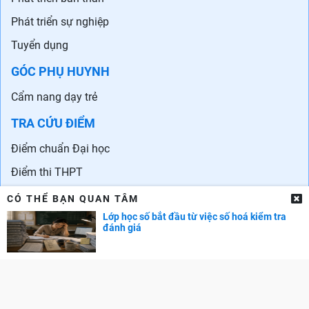
Phát triển sự nghiệp
Tuyển dụng
GÓC PHỤ HUYNH
Cẩm nang dạy trẻ
TRA CỨU ĐIỂM
Điểm chuẩn Đại học
Điểm thi THPT
Điểm chuẩn lớp 10
CÓ THỂ BẠN QUAN TÂM
Lớp học số bắt đầu từ việc số hoá kiểm tra
đánh giá
Liên hệ quảng cáo: 0829.689.869