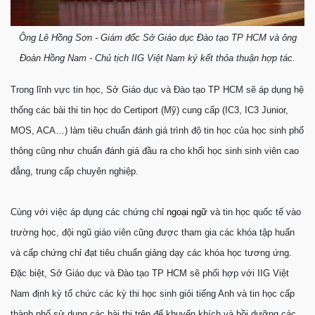
Ông Lê Hồng Sơn - Giám đốc Sở Giáo dục Đào tạo TP HCM và ông
Đoàn Hồng Nam - Chủ tịch IIG Việt Nam ký kết thỏa thuận hợp tác.
Trong lĩnh vực tin học, Sở Giáo dục và Đào tạo TP HCM sẽ áp dụng hệ
thống các bài thi tin học do Certiport (Mỹ) cung cấp (IC3, IC3 Junior,
MOS, ACA…) làm tiêu chuẩn đánh giá trình độ tin học của học sinh phổ
thông cũng như chuẩn đánh giá đầu ra cho khối học sinh sinh viên cao
đẳng, trung cấp chuyên nghiệp.
Cùng với việc áp dụng các chứng chỉ
ngoại ngữ
và tin học quốc tế vào
trường học, đội ngũ giáo viên cũng được tham gia các khóa tập huấn
và cấp chứng chỉ đạt tiêu chuẩn giảng dạy các khóa học tương ứng.
Đặc biệt, Sở Giáo dục và Đào tạo TP HCM sẽ phối hợp với IIG Việt
Nam định kỳ tổ chức các kỳ thi học sinh giỏi tiếng Anh và tin học cấp
thành phố sử dụng các bài thi trên để khuyến khích và bồi dưỡng các