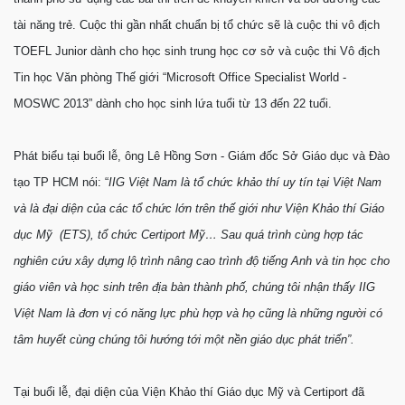
tài năng trẻ. Cuộc thi gần nhất chuẩn bị tổ chức sẽ là cuộc thi vô địch
TOEFL Junior dành cho học sinh trung học cơ sở và cuộc thi Vô địch
Tin học Văn phòng Thế giới “Microsoft Office Specialist World -
MOSWC 2013” dành cho học sinh lứa tuổi từ 13 đến 22 tuổi.
Phát biểu tại buổi lễ, ông Lê Hồng Sơn - Giám đốc Sở Giáo dục và Đào
tạo TP HCM nói: “
IIG Việt Nam là tổ chức khảo thí uy tín tại Việt Nam
và là đại diện của các tổ chức lớn trên thế giới như Viện Khảo thí Giáo
dục Mỹ (ETS), tổ chức Certiport Mỹ… Sau quá trình cùng hợp tác
nghiên cứu xây dựng lộ trình nâng cao trình độ tiếng Anh và tin học cho
giáo viên và học sinh trên địa bàn thành phố, chúng tôi nhận thấy IIG
Việt Nam là đơn vị có năng lực phù hợp và họ cũng là những người có
tâm huyết cùng chúng tôi hướng tới một nền giáo dục phát triển”.
Tại buổi lễ, đại diện của Viện Khảo thí Giáo dục Mỹ và Certiport đã