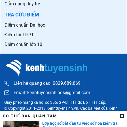
Cẩm nang dạy trẻ
TRA CỨU ĐIỂM
Điểm chuẩn Đại học
Điểm thi THPT
Điểm chuẩn lớp 10
Liên hệ quảng cáo: 0829.689.869
Email:
kenhtuyensinh.ads@gmail.com
Giấy phép mạng xã hội số 355/GP-BTTTT do Bộ TTTT cấp.
© Copyright 2011-2019 Kenhtuyensinh.vn. Các bài viết của Kênh
tuyển sinh chỉ có tính chất tham khảo, được tổng hợp từ các nguồn
CÓ THỂ BẠN QUAN TÂM
uy tín khác và bản quyền thuộc về các đối tác. Mọi thông tin liên
Lớp học số bắt đầu từ việc số hoá kiểm tra
quan người đọc có thể liên hệ trực tiếp đến các cơ quan, tổ chức