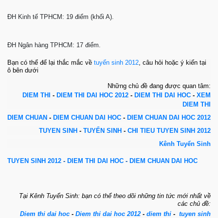
ĐH Kinh tế TPHCM: 19 điểm (khối A).
ĐH Ngân hàng TPHCM: 17 điểm.
Bạn có thể để lại thắc mắc về
tuyển sinh 2012
, câu hỏi hoặc ý kiến tại
ô bên dưới
Những chủ đề đang được quan tâm:
DIEM THI
-
DIEM THI DAI HOC 2012
-
DIEM THI DAI HOC
-
XEM
DIEM THI
DIEM CHUAN
-
DIEM CHUAN DAI HOC
-
DIEM CHUAN DAI HOC 2012
TUYEN SINH
-
TUYỂN SINH
-
CHI TIEU TUYEN SINH 2012
Kênh
Tuyển Sinh
TUYEN SINH 2012
-
DIEM THI DAI HOC
-
DIEM CHUAN DAI HOC
Tại Kênh Tuyển Sinh: bạn có thể theo dõi những tin tức mới nhất về
các chủ đề:
Diem thi dai hoc
-
Diem thi dai hoc 2012
-
diem thi
-
tuyen sinh