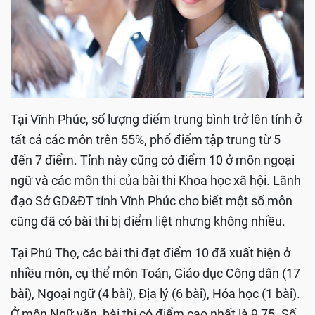
Tại Vĩnh Phúc, số lượng điểm trung bình trở lên tính ở
tất cả các môn trên 55%, phổ điểm tập trung từ 5
đến 7 điểm. Tỉnh này cũng có điểm 10 ở môn ngoại
ngữ và các môn thi của bài thi Khoa học xã hội. Lãnh
đạo Sở GD&ĐT tỉnh Vĩnh Phúc cho biết một số môn
cũng đã có bài thi bị điểm liệt nhưng không nhiều.
Tại Phú Thọ, các bài thi đạt điểm 10 đã xuất hiện ở
nhiều môn, cụ thể môn Toán, Giáo dục Công dân (17
bài), Ngoại ngữ (4 bài), Địa lý (6 bài), Hóa học (1 bài).
Ở môn Ngữ văn, bài thi có điểm cao nhất là 9,75. Số