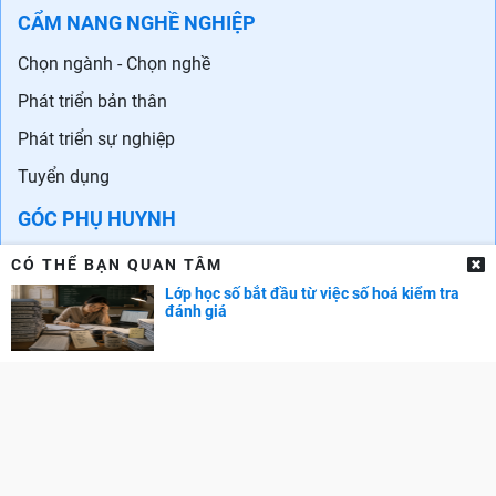
CẨM NANG NGHỀ NGHIỆP
Chọn ngành - Chọn nghề
Phát triển bản thân
Phát triển sự nghiệp
Tuyển dụng
GÓC PHỤ HUYNH
Cẩm nang dạy trẻ
CÓ THỂ BẠN QUAN TÂM
Lớp học số bắt đầu từ việc số hoá kiểm tra
TRA CỨU ĐIỂM
đánh giá
Điểm chuẩn Đại học
Điểm thi THPT
Điểm chuẩn lớp 10