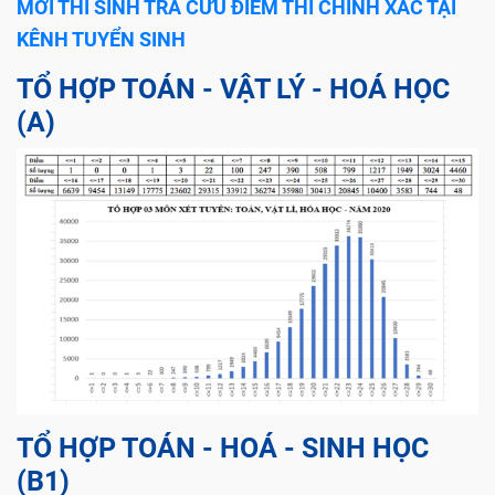
MỜI THÍ SINH TRA CỨU ĐIỂM THI CHÍNH XÁC TẠI
KÊNH TUYỂN SINH
TỔ HỢP TOÁN - VẬT LÝ - HOÁ HỌC
(A)
TỔ HỢP TOÁN - HOÁ - SINH HỌC
(B1)