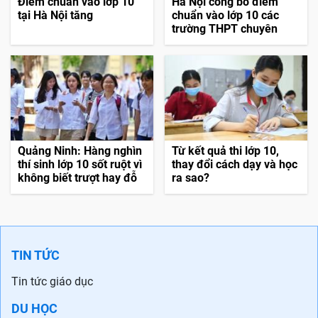
Điểm chuẩn vào lớp 10
Hà Nội công bố điểm
tại Hà Nội tăng
chuẩn vào lớp 10 các
trường THPT chuyên
Quảng Ninh: Hàng nghìn
Từ kết quả thi lớp 10,
thí sinh lớp 10 sốt ruột vì
thay đổi cách dạy và học
không biết trượt hay đỗ
ra sao?
TIN TỨC
Tin tức giáo dục
DU HỌC