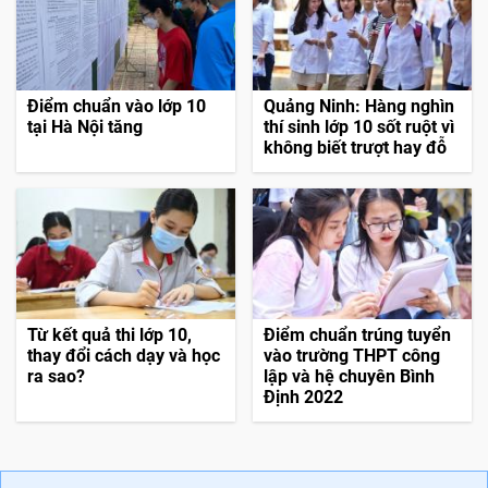
>
Kỳ thi tốt nghiệp THPT 2022: Đề phân hóa tốt, điểm
sẽ biến động?
Theo Tuổi trẻ
TAGS:
tuyển sinh lớp 10
điểm chuẩn vào lớp 10
điểm chuẩn vào lớp 10 trường chuyên
Tin liên quan