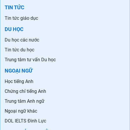
Quảng Ninh lý giải phút
Sở GD-ĐT Hà Nội lưu ý
chót 'vớt' gần 1.000 học
đặc biệt về việc nhập
sinh vào lớp 10
học lớp 10 công lập
Điểm chuẩn vào lớp 10
Quảng Ninh: Hàng nghìn
tại Hà Nội tăng
thí sinh lớp 10 sốt ruột vì
không biết trượt hay đỗ