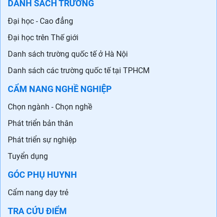
Từ kết quả thi lớp 10,
Điểm chuẩn trúng tuyển
thay đổi cách dạy và học
vào trường THPT công
ra sao?
lập và hệ chuyên Bình
Định 2022
TIN TỨC
Tin tức giáo dục
DU HỌC
Du học các nước
Tin tức du học
Trung tâm tư vấn Du học
NGOẠI NGỮ