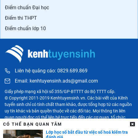
Học tiếng Anh
Chứng chỉ tiếng Anh
Trung tâm Anh ngữ
Ngoại ngữ khác
DOL IELTS Đình Lực
DANH SÁCH TRƯỜNG
Đại học - Cao đẳng
Đại học trên Thế giới
Danh sách trường quốc tế ở Hà Nội
Danh sách các trường quốc tế tại TPHCM
CẨM NANG NGHỀ NGHIỆP
Chọn ngành - Chọn nghề
CÓ THỂ BẠN QUAN TÂM
Phát triển bản thân
Lớp học số bắt đầu từ việc số hoá kiểm tra
đánh giá