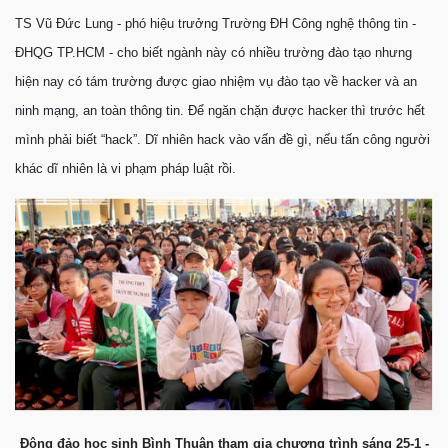
TS Vũ Ðức Lung - phó hiệu trưởng Trường ÐH Công nghệ thông tin -
ÐHQG TP.HCM - cho biết ngành này có nhiều trường đào tạo nhưng
hiện nay có tám trường được giao nhiệm vụ đào tạo về hacker và an
ninh mạng, an toàn thông tin. Ðể ngăn chặn được hacker thì trước hết
mình phải biết “hack”. Dĩ nhiên hack vào vấn đề gì, nếu tấn công người
khác dĩ nhiên là vi phạm pháp luật rồi.
Đông đảo học sinh Bình Thuận tham gia chương trình sáng 25-1 -