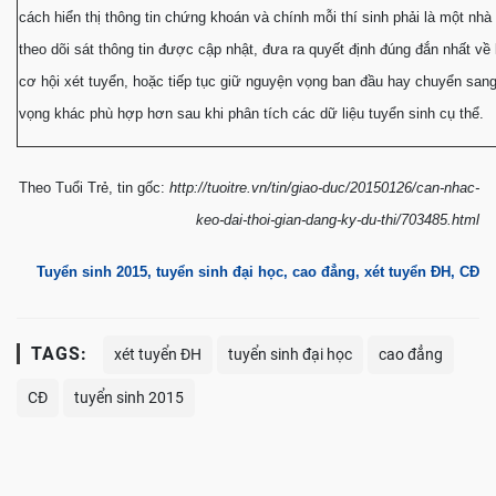
cách hiển thị thông tin chứng khoán và chính mỗi thí sinh phải là một nhà 
theo dõi sát thông tin được cập nhật, đưa ra quyết định đúng đắn nhất về
cơ hội xét tuyển, hoặc tiếp tục giữ nguyện vọng ban đầu hay chuyển san
vọng khác phù hợp hơn sau khi phân tích các dữ liệu tuyển sinh cụ thể.
Theo Tuổi Trẻ, tin gốc:
http://tuoitre.vn/tin/giao-duc/20150126/can-nhac-
keo-dai-thoi-gian-dang-ky-du-thi/703485.html
Tuyển sinh 2015, tuyển sinh đại học, cao đẳng, xét tuyển ĐH, CĐ
TAGS:
xét tuyển ĐH
tuyển sinh đại học
cao đẳng
CĐ
tuyển sinh 2015