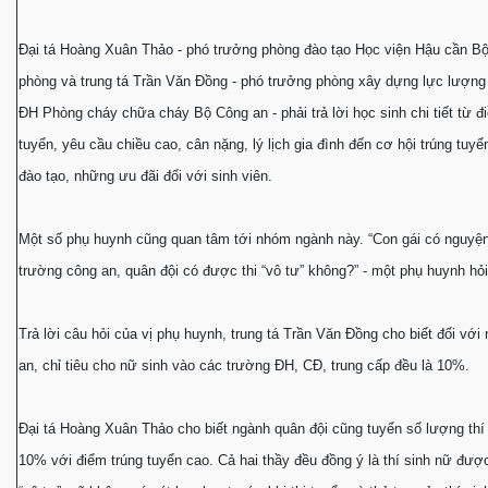
Ðại tá Hoàng Xuân Thảo - phó trưởng phòng đào tạo Học viện Hậu cần B
phòng và trung tá Trần Văn Ðồng - phó trưởng phòng xây dựng lực lượn
ÐH Phòng cháy chữa cháy Bộ Công an - phải trả lời học sinh chi tiết từ đ
tuyển, yêu cầu chiều cao, cân nặng, lý lịch gia đình đến cơ hội trúng tuyể
đào tạo, những ưu đãi đối với sinh viên.
Một số phụ huynh cũng quan tâm tới nhóm ngành này. “Con gái có nguyện
trường công an, quân đội có được thi “vô tư” không?” - một phụ huynh hỏi
Trả lời câu hỏi của vị phụ huynh, trung tá Trần Văn Ðồng cho biết đối với
an, chỉ tiêu cho nữ sinh vào các trường ÐH, CÐ, trung cấp đều là 10%.
Ðại tá Hoàng Xuân Thảo cho biết ngành quân đội cũng tuyển số lượng thí 
10% với điểm trúng tuyển cao. Cả hai thầy đều đồng ý là thí sinh nữ đượ