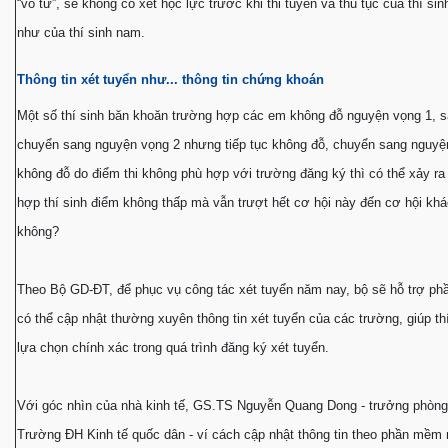
“vô tư”, sẽ không có xét học lực trước khi thi tuyển và thủ tục của thí si
như của thí sinh nam.
Thông tin xét tuyển như... thông tin chứng khoán
Một số thí sinh băn khoăn trường hợp các em không đỗ nguyện vọng 1, s
chuyển sang nguyện vọng 2 nhưng tiếp tục không đỗ, chuyển sang nguyện
không đỗ do điểm thi không phù hợp với trường đăng ký thì có thể xảy ra
hợp thí sinh điểm không thấp mà vẫn trượt hết cơ hội này đến cơ hội kh
không?
Theo Bộ GD-ÐT, để phục vụ công tác xét tuyển năm nay, bộ sẽ hỗ trợ p
có thể cập nhật thường xuyên thông tin xét tuyển của các trường, giúp th
lựa chọn chính xác trong quá trình đăng ký xét tuyển.
Với góc nhìn của nhà kinh tế, GS.TS Nguyễn Quang Dong - trưởng phòng
Trường ÐH Kinh tế quốc dân - ví cách cập nhật thông tin theo phần mềm