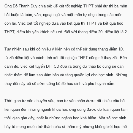
Ông Ðỗ Thanh Duy chia sẻ: để xét tốt nghiệp THPT phải dự thi ba môn
bắt buộc là toán, văn, ngoại ngữ và một môn tự chọn trong các môn
còn lại. Việc xét tốt nghiệp dựa vào kết quả
thi THPT
và kết quả học
THPT, điểm khuyến khích nếu có. Ðối với thang điểm 20, điểm liệt là 2.
Tuy nhiên sau khi có nhiều ý kiến nên có thể sử dụng thang điểm 10,
từ đó điểm liệt và cách tính xét tốt nghiệp THPT cũng sẽ thay đổi. Bên
cạnh đó, việc xét tuyển ÐH, CÐ đưa ra trong dự thảo bộ cũng sẽ cân
nhắc thêm để làm sao đảm bảo và tăng quyền lợi cho học sinh. Những
thay đổi này bộ sẽ sớm công bố để học sinh và phụ huynh nắm.
Thời gian tư vấn chuyên sâu, ban tư vấn nhận được rất nhiều câu hỏi
liên quan đến những ngành khoa học ứng dụng được dư luận quan tâm
thời gian gần đây, nhất là những ngành học khá hiếm. Một số học sinh
bày tỏ mong muốn trở thành bác sĩ thẩm mỹ nhưng không biết học thế