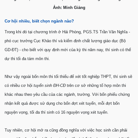
Ảnh: Minh Giảng
Cơ hội nhiều, biết chọn ngành nào?
Trong khi đó tại chương trình ở Hải Phòng, PGS.TS Trần Văn Nghĩa -
phó cục trưởng Cục Khảo thí và kiểm định chất lượng giáo dục (Bộ
GD-ÐT) - cho biết với quy định mới của kỳ thi năm nay, thí sinh có thể
dự thi tối đa tám môn thi.
Như vậy ngoài bốn môn thi tối thiểu để xét tốt nghiệp THPT, thí sinh sẽ
có nhiều cơ hội
tuyển sinh ÐH-CÐ
trên cơ sở những tổ hợp môn thi
khác nhau theo yêu cầu của các ngành, trường. Với bốn phiếu chứng
nhận kết quả được sử dụng cho bốn đợt xét tuyển, mỗi đợt bốn
nguyện vọng, tối đa thí sinh có 16 nguyện vọng xét tuyển.
Tuy nhiên, cơ hội mở ra cũng đồng nghĩa với việc học sinh cần phải