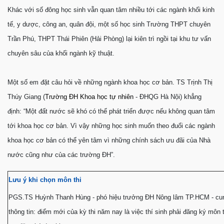
Khác với số đông học sinh vẫn quan tâm nhiều tới các ngành khối kinh
tế, y dược, công an, quân đội, một số học sinh Trường THPT chuyên
Trần Phú, THPT Thái Phiên (Hải Phòng) lại kiên trì ngồi tại khu tư vấn
chuyên sâu của khối ngành kỹ thuật.
Một số em đặt câu hỏi về những ngành khoa học cơ bản. TS Trịnh Thị
Thúy Giang (
Trường ÐH Khoa học tự nhiên
- ÐHQG Hà Nội) khẳng
định: “Một đất nước sẽ khó có thể phát triển được nếu không quan tâm
tới khoa học cơ bản. Vì vậy những học sinh muốn theo đuổi các ngành
khoa học cơ bản có thể yên tâm vì những chính sách ưu đãi của Nhà
nước cũng như của các trường ÐH”.
Lưu ý khi chọn môn thi
PGS.TS Huỳnh Thanh Hùng - phó hiệu trưởng ÐH Nông lâm TP.HCM - cu
thông tin: điểm mới của kỳ thi năm nay là việc thí sinh phải đăng ký môn t