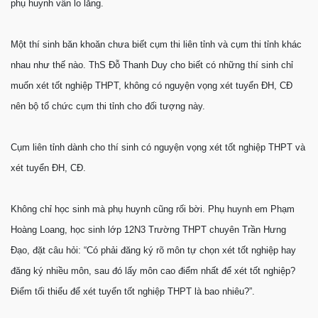
phụ huynh vẫn lo lắng.
Một thí sinh băn khoăn chưa biết cụm thi liên tỉnh và cụm thi tỉnh khác
nhau như thế nào. ThS Ðỗ Thanh Duy cho biết có những thí sinh chỉ
muốn xét tốt nghiệp THPT, không có nguyện vọng xét tuyển ÐH, CÐ
nên bộ tổ chức cụm thi tỉnh cho đối tượng này.
Cụm liên tỉnh dành cho thí sinh có nguyện vọng xét tốt nghiệp THPT và
xét tuyển ÐH, CÐ.
Không chỉ học sinh mà phụ huynh cũng rối bời. Phụ huynh em Phạm
Hoàng Loang, học sinh lớp 12N3 Trường THPT chuyên Trần Hưng
Ðạo, đặt câu hỏi: “Có phải đăng ký rõ môn tự chọn xét tốt nghiệp hay
đăng ký nhiều môn, sau đó lấy môn cao điểm nhất để xét tốt nghiệp?
Ðiểm tối thiểu để xét tuyển tốt nghiệp THPT là bao nhiêu?”.