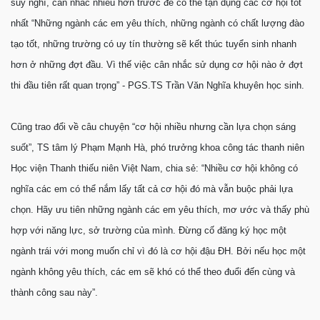
suy nghĩ, cân nhắc nhiều hơn trước để có thể tận dụng các cơ hội tốt
nhất “Những ngành các em yêu thích, những ngành có chất lượng đào
tạo tốt, những trường có uy tín thường sẽ kết thúc tuyển sinh nhanh
hơn ở những đợt đầu. Vì thế việc cân nhắc sử dụng cơ hội nào ở đợt
thi đầu tiên rất quan trọng” - PGS.TS Trần Văn Nghĩa khuyên học sinh.
Cũng trao đổi về câu chuyện “cơ hội nhiều nhưng cần lựa chọn sáng
suốt”, TS tâm lý Phạm Mạnh Hà, phó trưởng khoa công tác thanh niên
Học viện Thanh thiếu niên Việt Nam, chia sẻ: “Nhiều cơ hội không có
nghĩa các em có thể nắm lấy tất cả cơ hội đó mà vẫn buộc phải lựa
chọn. Hãy ưu tiên những ngành các em yêu thích, mơ ước và thấy phù
hợp với năng lực, sở trường của mình. Ðừng cố đăng ký học một
ngành trái với mong muốn chỉ vì đó là cơ hội đậu ÐH. Bởi nếu học một
ngành không yêu thích, các em sẽ khó có thể theo đuổi đến cùng và
thành công sau này”.