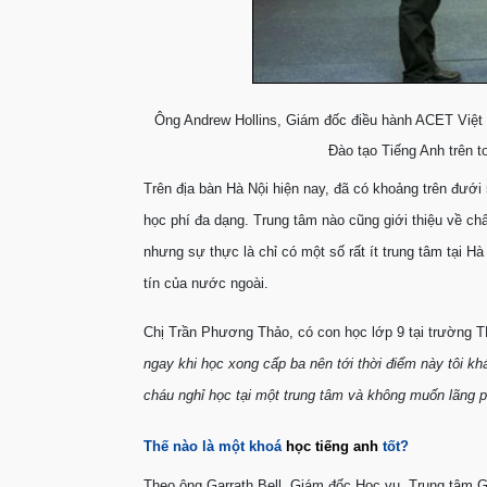
Ông Andrew Hollins, Giám đốc điều hành ACET Việ
Đào tạo Tiếng Anh trên to
Trên địa bàn Hà Nội hiện nay, đã có khoảng trên đướ
học phí đa dạng. Trung tâm nào cũng giới thiệu về ch
nhưng sự thực là chỉ có một số rất ít trung tâm tại 
tín của nước ngoài.
Chị Trần Phương Thảo, có con học lớp 9 tại trường 
ngay khi học xong cấp ba nên tới thời điểm này tôi kh
cháu nghỉ học tại một trung tâm và không muốn lãng ph
Thế nào là một khoá
học tiếng anh
tốt?
Theo ông Garrath Bell, Giám đốc Học vụ, Trung tâm G