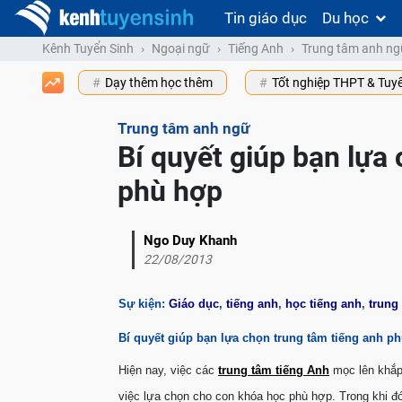
Tin giáo dục
Du học
Kênh Tuyển Sinh
Ngoại ngữ
Tiếng Anh
Trung tâm anh ng
Dạy thêm học thêm
Tốt nghiệp THPT & Tuy
Trung tâm anh ngữ
Bí quyết giúp bạn lựa
phù hợp
Ngo Duy Khanh
22/08/2013
Sự kiện:
Giáo dục
,
tiếng anh
,
học tiếng anh
,
trung
Bí quyết giúp bạn lựa chọn trung tâm tiếng anh p
Hiện nay, việc các
trung tâm tiếng Anh
mọc lên khắp 
việc lựa chọn cho con khóa học phù hợp. Trong khi đó