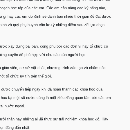
 hoạch học tập của các em. Các em cần nâng cao kỹ năng nào,
 là gì hay các em dự định sẽ dành bao nhiêu thời gian để đạt được
 sinh và quý phụ huynh cần lưu ý những điểm sau để lựa chọn
i được xây dựng bài bản, công phu bởi các đơn vị hay tổ chức có
hường xuyên để phù hợp với nhu cầu của người học.
m giáo viên, cơ sở vật chất, chương trình đào tạo và chăm sóc
t tổ chức uy tín trên thế giới.
g được chuyển tiếp ngay khi đã hoàn thành các khóa học của
 học tại một số nước cũng là một điều đáng quan tâm bởi các em
tại nước ngoài.
người thân hay những ai đã thực sự trải nghiệm khóa học đó. Hãy
họn đúng đắn nhất.