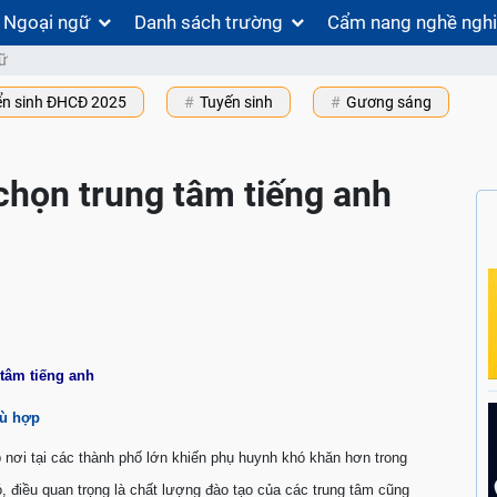
Ngoại ngữ
Danh sách trường
Cẩm nang nghề ngh
ữ
ển sinh ĐHCĐ 2025
Tuyến sinh
Gương sáng
 chọn trung tâm tiếng anh
 tâm tiếng anh
hù hợp
nơi tại các thành phố lớn khiến phụ huynh khó khăn hơn trong
, điều quan trọng là chất lượng đào tạo của các trung tâm cũng