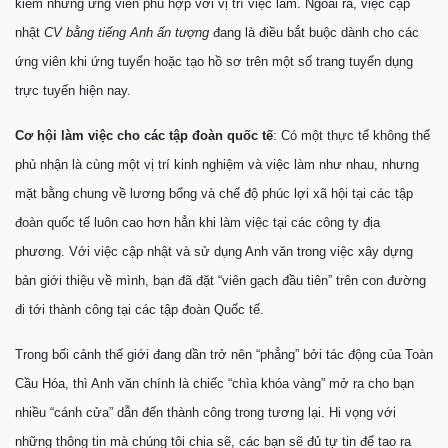
kiếm những ứng viên phù hợp với vị trí việc làm. Ngoài ra, việc cập
nhật
CV bằng tiếng Anh ấn tượng
đang là điều bắt buộc dành cho các
ứng viên khi ứng tuyển hoặc tạo hồ sơ trên một số trang tuyển dụng
trực tuyến hiện nay.
Cơ hội làm việc cho các tập đoàn quốc tế
: Có một thực tế không thể
phủ nhận là cùng một vị trí kinh nghiệm và việc làm như nhau, nhưng
mặt bằng chung về lương bổng và chế độ phúc lợi xã hội tại các tập
đoàn quốc tế luôn cao hơn hẳn khi làm việc tại các công ty địa
phương. Với việc cập nhật và sử dụng Anh văn trong việc xây dựng
bản giới thiệu về mình, bạn đã đặt “viên gạch đầu tiên” trên con đường
đi tới thành công tại các tập đoàn Quốc tế.
Trong bối cảnh thế giới đang dần trở nên “phẳng” bởi tác động của Toàn
Cầu Hóa, thì Anh văn chính là chiếc “chìa khóa vàng” mở ra cho bạn
nhiều “cánh cửa” dẫn đến thành công trong tương lại. Hi vọng với
những thông tin mà chúng tôi chia sẽ, các bạn sẽ đủ tự tin để tao ra