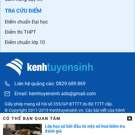
TRA CỨU ĐIỂM
Điểm chuẩn Đại học
Điểm thi THPT
Điểm chuẩn lớp 10
Liên hệ quảng cáo: 0829.689.869
Email:
kenhtuyensinh.ads@gmail.com
Giấy phép mạng xã hội số 355/GP-BTTTT do Bộ TTTT cấp.
© Copyright 2011-2019 Kenhtuyensinh.vn. Các bài viết của Kênh
tuyển sinh chỉ có tính chất tham khảo, được tổng hợp từ các nguồn
CÓ THỂ BẠN QUAN TÂM
uy tín khác và bản quyền thuộc về các đối tác. Mọi thông tin liên
Lớp học số bắt đầu từ việc số hoá kiểm tra
quan người đọc có thể liên hệ trực tiếp đến các cơ quan, tổ chức
đánh giá