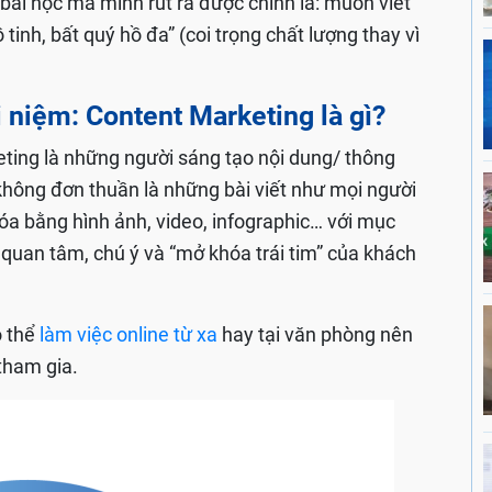
 bài học mà mình rút ra được chính là: muốn viết
tinh, bất quý hồ đa” (coi trọng chất lượng thay vì
i niệm: Content Marketing là gì?
eting là những người sáng tạo nội dung/ thông
hông đơn thuần là những bài viết như mọi người
a bằng hình ảnh, video, infographic… với mục
quan tâm, chú ý và “mở khóa trái tim” của khách
ó thể
làm việc online từ xa
hay tại văn phòng nên
 tham gia.