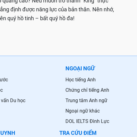
p quảng cáo? Nếu muốn trở thành “King” thực
khẳng định được năng lực của bản thân. Nên nhớ,
nên quý hồ tinh – bất quý hồ đa!
NGOẠI NGỮ
nước
Học tiếng Anh
ọc
Chứng chỉ tiếng Anh
 vấn Du học
Trung tâm Anh ngữ
Ngoại ngữ khác
DOL IELTS Đình Lực
HUYNH
TRA CỨU ĐIỂM