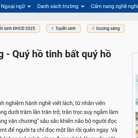
Ngoại ngữ
Danh sách trường
Cẩm nang nghề ngh
ển sinh ĐHCĐ 2025
Tuyến sinh
Gương sáng
g - Quý hồ tinh bất quý hồ
nh nghiệm hành nghề viết lách, từ nhân viên
ng dưới trăm lần trăn trở, trằn trọc suy ngẫm làm
áng văn chương” sâu sắc khiến não bộ người đọc
nt để người ta chỉ đọc một lần rồi quên ngay. Và