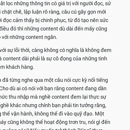
t lọc những thông tin có giá trị với người đọc, sử
i chặt chẽ, lập luận rõ ràng, câu cú gãy gọn mới
i đọc cảm thấy bị chinh phục, từ đó tạo nên sức
điều đó thì những content dù dài đến mấy cũng
o với những content ngắn.
ới sự lỗi thời, càng không có nghĩa là không đem
mà content dài phải là sự cô đọng của những tinh
tim khách hàng.
 đã từng nghe qua một câu nói cực kỳ nổi tiếng
? Cho dù ai có nói với bạn rằng content đang dần
 mức thu nhập mà nghề content đem lại thực sự
nghề khác nhưng chính bạn phải tin tưởng rằng,
g thể vận hành, không thể đi vào quỹ đạo. Một
máy cũng không thể hoạt động trơn tru, nói gì đến