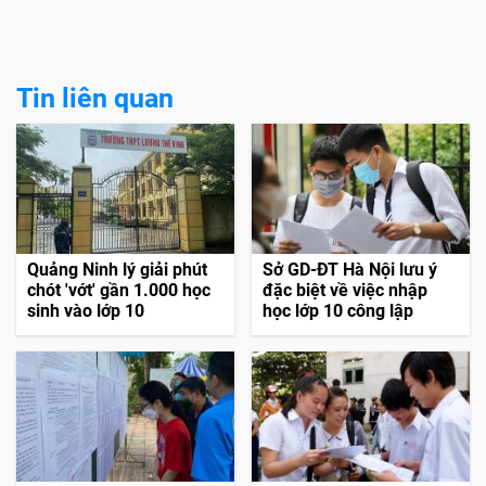
Tin liên quan
Quảng Ninh lý giải phút
Sở GD-ĐT Hà Nội lưu ý
chót 'vớt' gần 1.000 học
đặc biệt về việc nhập
sinh vào lớp 10
học lớp 10 công lập