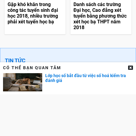
Gặp khó khăn trong
Danh sách các trường
công tác tuyển sinh đại
Đại học, Cao đẳng xét
học 2018, nhiều trường
tuyển bằng phương thức
phải xét tuyển học bạ
xét học bạ THPT năm
2018
TIN TỨC
CÓ THỂ BẠN QUAN TÂM
Tin tức giáo dục
Lớp học số bắt đầu từ việc số hoá kiểm tra
đánh giá
DU HỌC
Du học các nước
Tin tức du học
Trung tâm tư vấn Du học
NGOẠI NGỮ