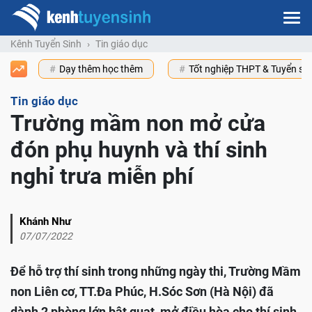
Kênh Tuyển Sinh
Tin giáo dục
Dạy thêm học thêm
Tốt nghiệp THPT & Tuyển s
Tin giáo dục
Trường mầm non mở cửa
đón phụ huynh và thí sinh
nghỉ trưa miễn phí
Khánh Như
07/07/2022
Để hỗ trợ thí sinh trong những ngày thi, Trường Mầm
non Liên cơ, TT.Đa Phúc, H.Sóc Sơn (Hà Nội) đã
dành 2 phòng lớn bật quạt, mở điều hòa cho thí sinh