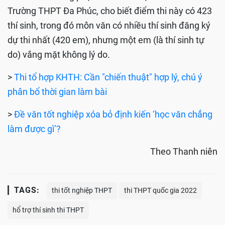
Trường THPT Đa Phúc, cho biết điểm thi này có 423
thí sinh, trong đó môn văn có nhiều thí sinh đăng ký
dự thi nhất (420 em), nhưng một em (là thí sinh tự
do) vắng mặt không lý do.
>
Thi tổ hợp KHTH: Cần "chiến thuật" hợp lý, chú ý
phân bổ thời gian làm bài
>
Đề văn tốt nghiệp xóa bỏ định kiến ‘học văn chẳng
làm được gì’?
Theo Thanh niên
TAGS:
thi tốt nghiệp THPT
thi THPT quốc gia 2022
hổ trợ thí sinh thi THPT