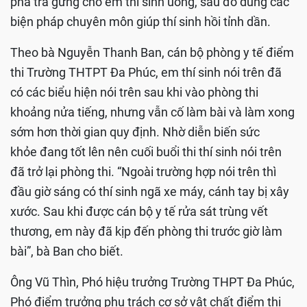
pha trà gừng cho em thí sinh uống, sau đó dùng các
biện pháp chuyên môn giúp thí sinh hồi tỉnh dần.
Theo bà Nguyễn Thanh Ban, cán bộ phòng y tế điểm
thi Trường THTPT Đa Phúc, em thí sinh nói trên đã
có các biểu hiện nói trên sau khi vào phòng thi
khoảng nửa tiếng, nhưng vẫn cố làm bài và làm xong
sớm hơn thời gian quy định. Nhờ diễn biến sức
khỏe đang tốt lên nên cuối buổi thi thí sinh nói trên
đã trở lại phòng thi. “Ngoài trường hợp nói trên thì
đầu giờ sáng có thí sinh ngã xe máy, cánh tay bị xây
xước. Sau khi được cán bộ y tế rửa sát trùng vết
thương, em này đã kịp đến phòng thi trước giờ làm
bài”, bà Ban cho biết.
Ông Vũ Thìn, Phó hiệu trưởng Trường THPT Đa Phúc,
Phó điểm trưởng phụ trách cơ sở vật chất điểm thi