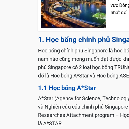
vực Đông
nhất đối 
1. Học bổng chính phủ Sing
Học bổng chính phủ Singapore là học bổn
nam nào cũng mong muốn đạt được khi c
phủ Singapore có 2 loại học bổng TR
đó là Học bổng A*Star và Học bổng ASE
1.1 Học bổng A*Star
A*Star (Agency for Science, Technolog
và Nghiên cứu của chính phủ Singapore
Researches Attachment program – Học b
là A*STAR.