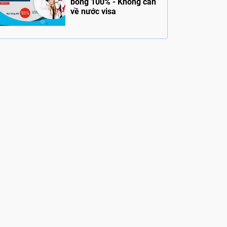
bổng 100% - Không cần
về nước visa