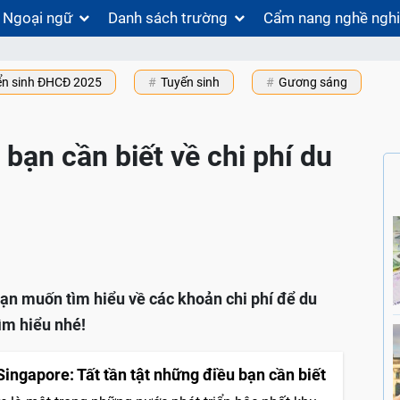
Ngoại ngữ
Danh sách trường
Cẩm nang nghề ngh
ển sinh ĐHCĐ 2025
Tuyến sinh
Gương sáng
 bạn cần biết về chi phí du
ạn muốn tìm hiểu về các khoản chi phí để du
ìm hiểu nhé!
Singapore: Tất tần tật những điều bạn cần biết