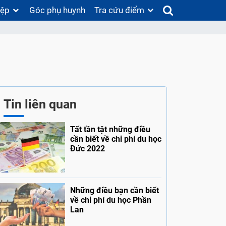
iệp
Góc phụ huynh
Tra cứu điểm
Tin liên quan
Tất tần tật những điều
cần biết về chi phí du học
Đức 2022
Những điều bạn cần biết
về chi phí du học Phần
Lan