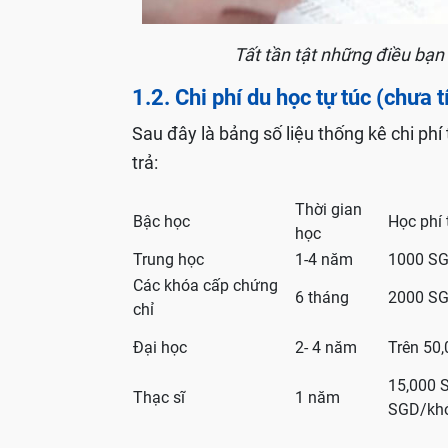
Tất tần tật những điều bạn 
1.2. Chi phí du học tự túc (chưa 
Sau đây là bảng số liệu thống kê chi phí
trả:
Thời gian
Bậc học
Học phí 
học
Trung học
1-4 năm
1000 SG
Các khóa cấp chứng
6 tháng
2000 SG
chỉ
Đại học
2- 4 năm
Trên 50
15,000 
Thạc sĩ
1 năm
SGD/kh