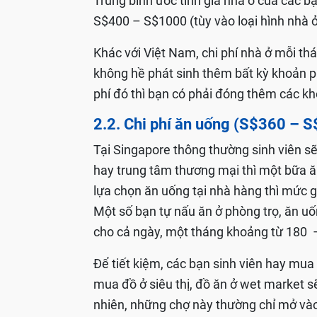
Trung bình ước tính giá nhà ở của các b
S$400 – S$1000 (tùy vào loại hình nhà ở
Khác với Việt Nam, chi phí nhà ở mỗi th
không hề phát sinh thêm bất kỳ khoản ph
phí đó thì bạn có phải đóng thêm các kh
2.2. Chi phí ăn uống (S$360 – 
Tại Singapore thông thường sinh viên sẽ
hay trung tâm thương mại thì một bữa ă
lựa chọn ăn uống tại nhà hàng thì mức 
Một số bạn tự nấu ăn ở phòng trọ, ăn uố
cho cả ngày, một tháng khoảng từ 180
Để tiết kiệm, các bạn sinh viên hay mua
mua đồ ở siêu thị, đồ ăn ở wet market sẽ
nhiên, những chợ này thường chỉ mở vào