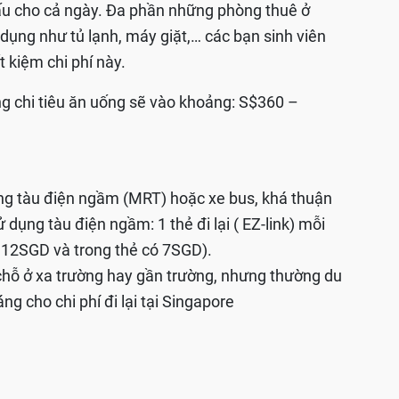
ấu cho cả ngày. Đa phần những phòng thuê ở
dụng như tủ lạnh, máy giặt,… các bạn sinh viên
t kiệm chi phí này.
ng chi tiêu ăn uống sẽ vào khoảng: S$360 –
ằng tàu điện ngầm (MRT) hoặc xe bus, khá thuận
 dụng tàu điện ngầm: 1 thẻ đi lại ( EZ-link) mỗi
 12SGD và trong thẻ có 7SGD).
, chỗ ở xa trường hay gần trường, nhưng thường du
g cho chi phí đi lại tại Singapore