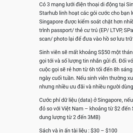
Có 3 mạng lưới điện thoại di động tại Si
Starhub linh hoạt các gói cước cho bạn 
Singapore được kiểm soát chặt hơn nhiề
trình passport/ thẻ cư trú (EP/ LTVP, S
scan/ photo lại để đưa vào hồ sơ lưu tr
Sinh viên sẽ mất khoảng S$50 một tháng
gọi tới và số lượng tin nhắn gửi đi. Đối 
cuộc gọi sẽ rẻ hơn từ 6h tối đến 8h sán
ngày cuối tuần. Nếu sinh viên thường xu
nhưng nhiều ưu đãi và nhiều người dùng 
Cước phí dữ liệu (data) ở Singapore, nếu
đỏ so với Việt Nam – khoảng từ $2 đến 
dung lượng từ 2 đến 3MB)
Sách và in ấn tài liệu : $30 – $100