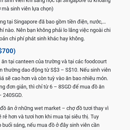
ạn sinh viên khi sang học tại Singapore từ khoảng
 mà sinh viên lựa chọn)
áng tại Singapore đã bao gồm tiền điện, nước,…
í nào. Nên bạn không phải lo lắng việc ngoài chi
oản chi phí phát sinh khác hay không.
S$700)
 ăn tại canteen của trường và tại các foodcourt
n thường dao động từ S$3 – S$10. Nếu sinh viên
giá sẽ cao hơn và còn tuỳ vào ăn bao nhiêu món.
ng đơn giản, thì chỉ từ 6 – 8SGD để mua đồ ăn
 – 240SGD.
 đồ ăn ở những wet market – chợ đồ tươi thay vì
 rẻ hơn và tươi hơn khi mua tại siêu thị. Tuy
 buổi sáng, nếu mua đồ ở đây sinh viên cần