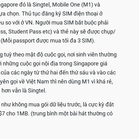
ngapore đó là Singtel, Mobile One (M1) và
lựa chọn. Thủ tục đăng ký SIM điện thoại ở
u so với ở VN. Người mua SIM bắt buộc phải
Pass, Student Pass etc) và thẻ này sẽ được chụp/
ữ (Mỗi passport được mua tối đa 3 SIM).
 tuỳ theo mật độ cuộc gọi, nơi sinh viên thường
với những cuộc gọi nội địa trong Singapore giá
g của các ngày từ thứ hai đến thứ sáu và vào các
yên gọi về Việt Nam thì nên dùng M1 vì khá rẻ,
hơn vẫn là Singtel.
 như không mua gói dữ liệu trước, là cực kỳ đắt
$7 cho 1MB. (trung bình một bài hát thường có