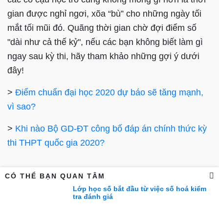
gian được nghỉ ngơi, xõa “bù” cho những ngày tối
mắt tối mũi đó. Quãng thời gian chờ đợi điểm số
"dài như cả thế kỷ", nếu các bạn không biết làm gì
ngay sau kỳ thi, hãy tham khảo những gợi ý dưới
đây!
>
Điểm chuẩn đại học 2020 dự báo sẽ tăng mạnh,
vì sao?
>
Khi nào Bộ GD-ĐT công bố đáp án chính thức kỳ
thi THPT quốc gia 2020?
CÓ THỂ BẠN QUAN TÂM
1. Dò đáp án để ước lượng được
Lớp học số bắt đầu từ việc số hoá kiểm
tra đánh giá
số điểm của mình