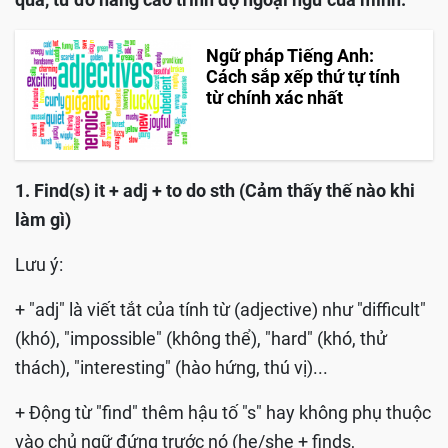
Ngữ pháp Tiếng Anh:
Cách sắp xếp thứ tự tính
từ chính xác nhất
1. Find(s) it + adj + to do sth (Cảm thấy thế nào khi
làm gì)
Lưu ý:
+ "adj" là viết tắt của tính từ (adjective) như "difficult"
(khó), "impossible" (không thể), "hard" (khó, thử
thách), "interesting" (hào hứng, thú vị)...
+ Động từ "find" thêm hậu tố "s" hay không phụ thuộc
vào chủ ngữ đứng trước nó (he/she + finds,