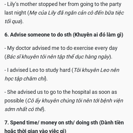
- Lily’s mother stopped her from going to the party
last night (
Mẹ của Lily đã ngăn cản cô đến bữa tiệc
tối qua
).
6. Advise someone to do sth (Khuyên ai đó làm gì)
- My doctor advised me to do exercise every day
(
Bác sĩ khuyên tôi nên tập thể dục hàng ngày
).
- I advised Leo to study hard (
Tôi khuyên Leo nên
học tập chăm chỉ
).
- She advised us to go to the hospital as soon as
possible (
Cô ấy khuyên chúng tôi nên tới bệnh viện
sớm nhất có thể
).
7. Spend time/ money on sth/ doing sth (Dành tiền
hoặc thời gian vào việc gì)