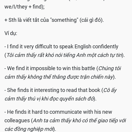
we/I/they + find);
+ Sth là viết tắt của "something" (cái gì đó).
Ví dụ:
- I find it very difficult to speak English confidently
(
Tôi cảm thấy rất khó nói tiếng Anh một cách tự tin
).
- We find it impossible to win this battle (
Chúng tôi
cảm thấy không thể thắng được trận chiến này
).
- She finds it interesting to read that book (
Cô ấy
cảm thấy thú vị khi đọc quyển sách đó
).
- He finds it hard to communicate with his new
colleagues (
Anh ta cảm thấy khó có thể giao tiếp với
các đồng nghiệp mới
).