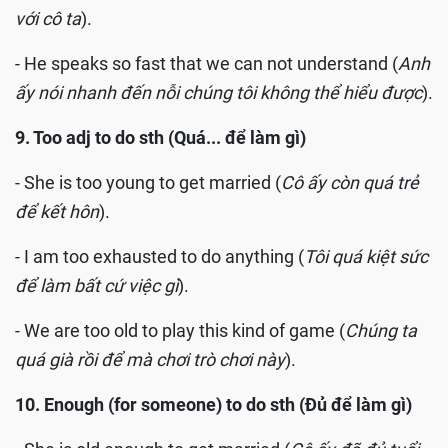
với cô ta
).
- He speaks so fast that we can not understand (
Anh
ấy nói nhanh đến nỗi chúng tôi không thể hiểu được
).
9. Too adj to do sth (Quá... để làm gì)
- She is too young to get married (
Cô ấy còn quá trẻ
để kết hôn
).
- I am too exhausted to do anything (
Tôi quá kiệt sức
để làm bất cứ việc gì
).
- We are too old to play this kind of game (
Chúng ta
quá già rồi để mà chơi trò chơi này
).
10. Enough (for someone) to do sth (Đủ để làm gì)