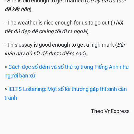
- She is old enough to get married (
Cô ấy đã đủ tuổi
để kết hôn
).
- The weather is nice enough for us to go out (
Thời
tiết đủ đẹp để chúng tôi đi ra ngoài
).
- This essay is good enough to get a high mark (
Bài
luận này đủ tốt để được điểm cao
).
>
Cách đọc số đếm và số thứ tự trong Tiếng Anh như
người bản xứ
>
IELTS Listening: Một số lỗi thường gặp thí sinh cần
tránh
Theo VnExpress