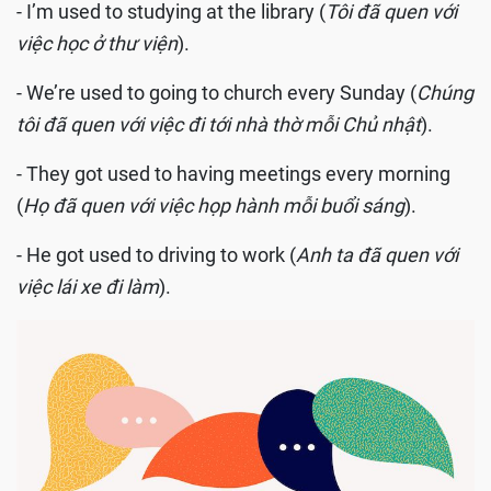
- I’m used to studying at the library (
Tôi đã quen với
việc học ở thư viện
).
- We’re used to going to church every Sunday (
Chúng
tôi đã quen với việc đi tới nhà thờ mỗi Chủ nhật
).
- They got used to having meetings every morning
(
Họ đã quen với việc họp hành mỗi buổi sáng
).
- He got used to driving to work (
Anh ta đã quen với
việc lái xe đi làm
).