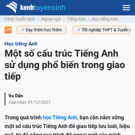
Kênh Tuyển Sinh
Ngoại ngữ
Tiếng Anh
Học tiếng Anh
Dạy thêm học thêm
Tốt nghiệp THPT & Tuyển s
Học tiếng Anh
Một số cấu trúc Tiếng Anh
sử dụng phổ biến trong giao
tiếp
Vu Dăn
Cập nhật: 01/12/2021
Trong quá trình
học Tiếng Anh
, bạn cần nắm vững
một số cấu trúc Tiếng Anh để giao tiếp lưu loát, hiệu
quả, từ đó nâng cao trình độ ngoại ngữ của mình.