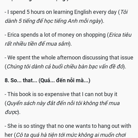
- I spend 5 hours on learning English every day (
Tôi
dành 5 tiếng để học tiếng Anh mỗi ngày
).
- Erica spends a lot of money on shopping (
Erica tiêu
rất nhiều tiền để mua sắm
).
- We spent the whole afternoon discussing that issue
(
Chúng tôi dành cả buổi chiều bàn bạc vấn đề đó
).
8. So... that... (Quá... đến nỗi mà...)
- This book is so expensive that I can not buy it
(
Quyển sách này đắt đến nỗi tôi không thể mua
được
).
- She is so stingy that no one wants to hang out with
her (
Cô ta quá hà tiện tới mức không ai muốn chơi