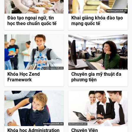
Đào tạo ngoại ngữ, tin
Khai giảng khóa đào tạo
học theo chuẩn quốc tế
mạng quốc tế
Khóa Học Zend
Chuyên gia mỹ thuật đa
Framework
phương tiện
Khóa học Administration
Chuyên Viên