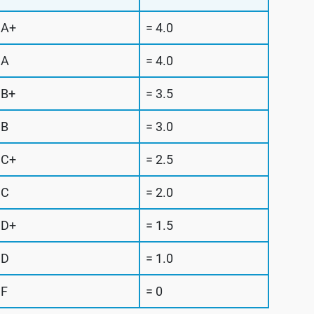
A+
= 4.0
A
= 4.0
B+
= 3.5
B
= 3.0
C+
= 2.5
C
= 2.0
D+
= 1.5
D
= 1.0
F
= 0