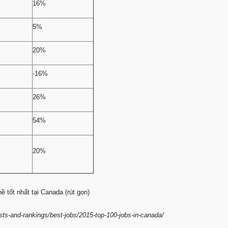
16%
5%
20%
-16%
26%
54%
20%
 tốt nhất tại Canada (rút gọn)
ts-and-rankings/best-jobs/2015-top-100-jobs-in-canada/