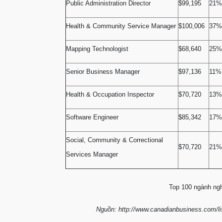
Public Administration Director
$99,195
21%
Health & Community Service Manager
$100,006
37%
Mapping Technologist
$68,640
25%
Senior Business Manager
$97,136
11%
Health & Occupation Inspector
$70,720
13%
Software Engineer
$85,342
17%
Social, Community & Correctional
$70,720
21%
Services Manager
Top 100 ngành nghề
Nguồn: http://www.canadianbusiness.com/lis