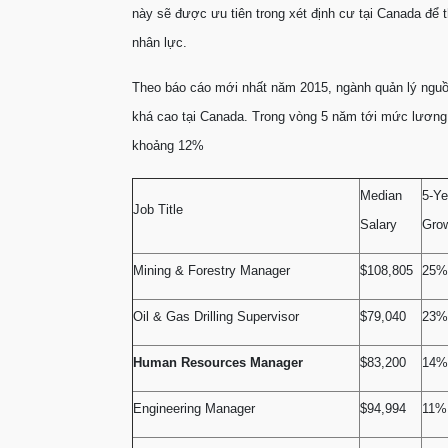
này sẽ được ưu tiên trong xét định cư tại Canada để 
nhân lực.
Theo báo cáo mới nhất năm 2015, ngành quản lý nguồ
khá cao tại Canada. Trong vòng 5 năm tới mức lươn
khoảng 12%
Median
5-Y
Job Title
Salary
Gro
Mining & Forestry Manager
$108,805
25%
Oil & Gas Drilling Supervisor
$79,040
23%
Human Resources Manager
$83,200
14%
Engineering Manager
$94,994
11%