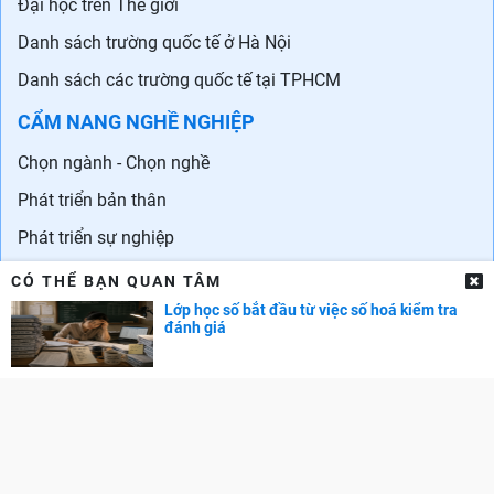
Đại học trên Thế giới
Danh sách trường quốc tế ở Hà Nội
Danh sách các trường quốc tế tại TPHCM
CẨM NANG NGHỀ NGHIỆP
Chọn ngành - Chọn nghề
Phát triển bản thân
Phát triển sự nghiệp
Tuyển dụng
CÓ THỂ BẠN QUAN TÂM
Lớp học số bắt đầu từ việc số hoá kiểm tra
GÓC PHỤ HUYNH
đánh giá
Cẩm nang dạy trẻ
TRA CỨU ĐIỂM
Điểm chuẩn Đại học
Điểm thi THPT