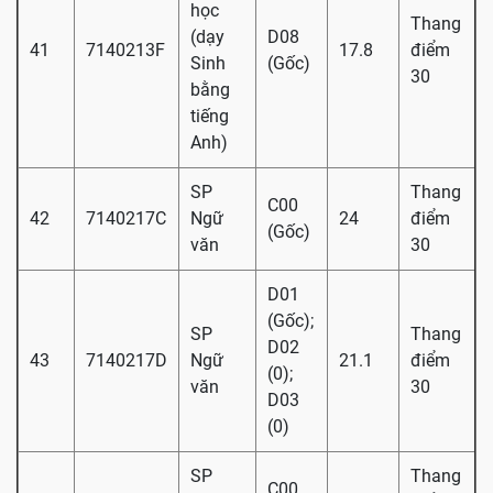
học
Thang
(dạy
D08
41
7140213F
17.8
điểm
Sinh
(Gốc)
30
bằng
tiếng
Anh)
SP
Thang
C00
42
7140217C
Ngữ
24
điểm
(Gốc)
văn
30
D01
(Gốc);
SP
Thang
D02
43
7140217D
Ngữ
21.1
điểm
(0);
văn
30
D03
(0)
SP
Thang
C00