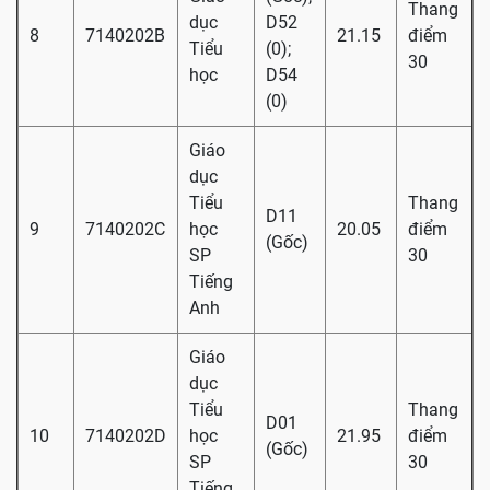
Thang
dục
D52
8
7140202B
21.15
điểm
Tiểu
(0);
30
học
D54
(0)
Giáo
dục
Tiểu
Thang
D11
9
7140202C
học
20.05
điểm
(Gốc)
SP
30
Tiếng
Anh
Giáo
dục
Tiểu
Thang
D01
10
7140202D
học
21.95
điểm
(Gốc)
SP
30
Tiếng