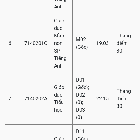
Anh
Giáo
dục
Mầm
Thang
M02
6
7140201C
non
19.03
điểm
(Gốc)
SP
30
Tiếng
Anh
D01
Giáo
(Gốc);
Thang
dục
D02
7
7140202A
22.15
điểm
Tiểu
(0);
30
học
D03
(0)
D11
Giáo
(Gốc);