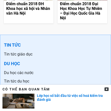
Điểm chuẩn 2018 ĐH
Điểm chuẩn 2018 Đại
Khoa học xã hội và Nhân
Học Khoa Học Tự Nhiên
văn Hà Nội
– Đại Học Quốc Gia Hà
Nội
TIN TỨC
Tin tức giáo dục
DU HỌC
Du học các nước
Tin tức du học
CÓ THỂ BẠN QUAN TÂM
Trung tâm tư vấn Du học
Lớp học số bắt đầu từ việc số hoá kiểm tra
NGOẠI NGỮ
đánh giá
Học tiếng Anh