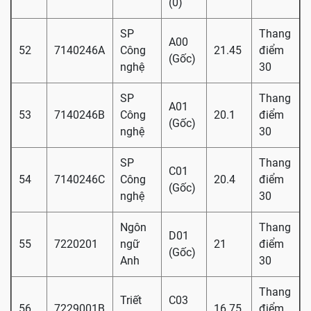
(0)
SP
Thang
A00
52
7140246A
Công
21.45
điểm
(Gốc)
nghệ
30
SP
Thang
A01
53
7140246B
Công
20.1
điểm
(Gốc)
nghệ
30
SP
Thang
C01
54
7140246C
Công
20.4
điểm
(Gốc)
nghệ
30
Ngôn
Thang
D01
55
7220201
ngữ
21
điểm
(Gốc)
Anh
30
Thang
Triết
C03
56
7229001B
16.75
điểm