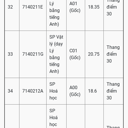
Thang
Lý
A01
32
7140211E
18.35
điểm
bằng
(Gốc)
30
tiếng
Anh)
SP Vật
lý (dạy
Thang
Lý
C01
33
7140211G
20.75
điểm
bằng
(Gốc)
30
tiếng
Anh)
SP
Thang
A00
34
7140212A
Hoá
18.6
điểm
(Gốc)
học
30
SP
Hoá
học
Thang