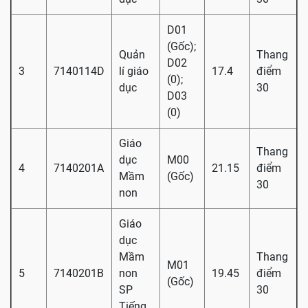
D01
(Gốc);
Quản
Thang
D02
3
7140114D
lí giáo
17.4
điểm
(0);
dục
30
D03
(0)
Giáo
Thang
dục
M00
4
7140201A
21.15
điểm
Mầm
(Gốc)
30
non
Giáo
dục
Mầm
Thang
M01
5
7140201B
non
19.45
điểm
(Gốc)
SP
30
Tiếng