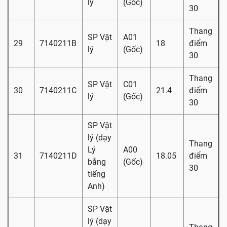
lý
(Gốc)
30
Thang
SP Vật
A01
29
7140211B
18
điểm
lý
(Gốc)
30
Thang
SP Vật
C01
30
7140211C
21.4
điểm
lý
(Gốc)
30
SP Vật
lý (dạy
Thang
Lý
A00
31
7140211D
18.05
điểm
bằng
(Gốc)
30
tiếng
Anh)
SP Vật
lý (dạy