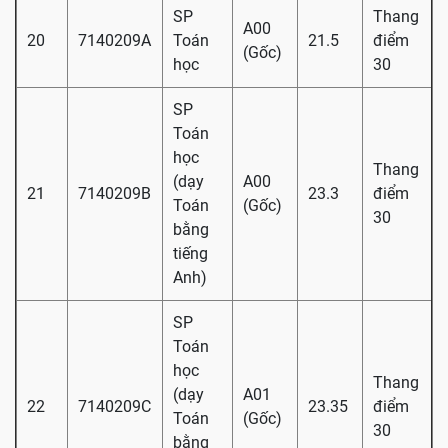
SP
Thang
A00
20
7140209A
Toán
21.5
điểm
(Gốc)
học
30
SP
Toán
học
Thang
(dạy
A00
21
7140209B
23.3
điểm
Toán
(Gốc)
30
bằng
tiếng
Anh)
SP
Toán
học
Thang
(dạy
A01
22
7140209C
23.35
điểm
Toán
(Gốc)
30
bằng