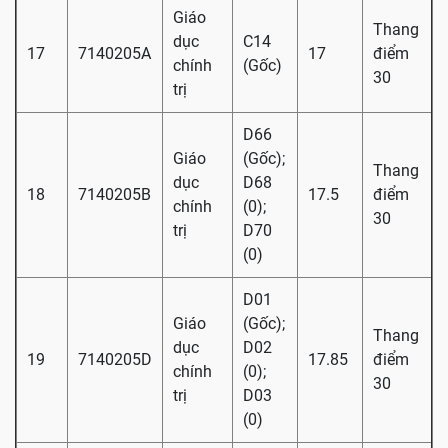
Giáo
Thang
dục
C14
17
7140205A
17
điểm
chính
(Gốc)
30
trị
D66
Giáo
(Gốc);
Thang
dục
D68
18
7140205B
17.5
điểm
chính
(0);
30
trị
D70
(0)
D01
Giáo
(Gốc);
Thang
dục
D02
19
7140205D
17.85
điểm
chính
(0);
30
trị
D03
(0)