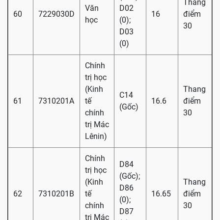
Thang
Văn
D02
60
7229030D
16
điểm
học
(0);
30
D03
(0)
Chính
trị học
(Kinh
Thang
C14
61
7310201A
tế
16.6
điểm
(Gốc)
chính
30
trị Mác
Lênin)
Chính
D84
trị học
(Gốc);
(Kinh
Thang
D86
62
7310201B
tế
16.65
điểm
(0);
chính
30
D87
trị Mác