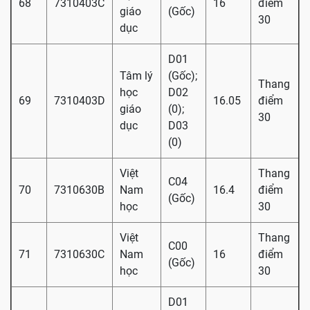
68
7310403C
16
điểm
giáo
(Gốc)
30
dục
D01
Tâm lý
(Gốc);
Thang
học
D02
69
7310403D
16.05
điểm
giáo
(0);
30
dục
D03
(0)
Việt
Thang
C04
70
7310630B
Nam
16.4
điểm
(Gốc)
học
30
Việt
Thang
C00
71
7310630C
Nam
16
điểm
(Gốc)
học
30
D01