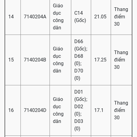
Giáo
Thang
dục
C14
14
7140204A
21.05
điểm
công
(Gốc)
30
dân
D66
Giáo
(Gốc);
Thang
dục
D68
15
7140204B
17.25
điểm
công
(0);
30
dân
D70
(0)
D01
Giáo
(Gốc);
Thang
dục
D02
16
7140204D
17.1
điểm
công
(0);
30
dân
D03
(0)