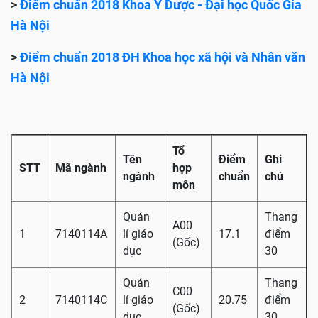
>
Điểm chuẩn 2018 Khoa Y Dược - Đại học Quốc Gia
Hà Nội
>
Điểm chuẩn 2018 ĐH Khoa học xã hội và Nhân văn
Hà Nội
Tổ
Tên
Điểm
Ghi
STT
Mã ngành
hợp
ngành
chuẩn
chú
môn
Quản
Thang
A00
1
7140114A
lí giáo
17.1
điểm
(Gốc)
dục
30
Quản
Thang
C00
2
7140114C
lí giáo
20.75
điểm
(Gốc)
dục
30