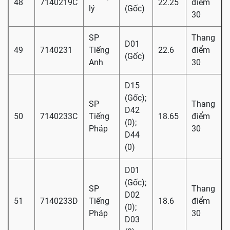
48
7140219C
22.25
điểm
lý
(Gốc)
30
SP
Thang
D01
49
7140231
Tiếng
22.6
điểm
(Gốc)
Anh
30
D15
(Gốc);
SP
Thang
D42
50
7140233C
Tiếng
18.65
điểm
(0);
Pháp
30
D44
(0)
D01
(Gốc);
SP
Thang
D02
51
7140233D
Tiếng
18.6
điểm
(0);
Pháp
30
D03