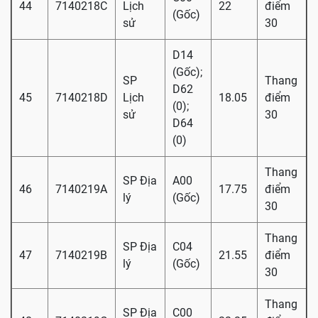
44
7140218C
Lịch
22
điểm
(Gốc)
sử
30
D14
(Gốc);
SP
Thang
D62
45
7140218D
Lịch
18.05
điểm
(0);
sử
30
D64
(0)
Thang
SP Địa
A00
46
7140219A
17.75
điểm
lý
(Gốc)
30
Thang
SP Địa
C04
47
7140219B
21.55
điểm
lý
(Gốc)
30
Thang
SP Địa
C00