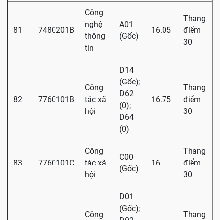
Công
Thang
nghệ
A01
81
7480201B
16.05
điểm
thông
(Gốc)
30
tin
D14
(Gốc);
Công
Thang
D62
82
7760101B
tác xã
16.75
điểm
(0);
hội
30
D64
(0)
Công
Thang
C00
83
7760101C
tác xã
16
điểm
(Gốc)
hội
30
D01
(Gốc);
Công
Thang