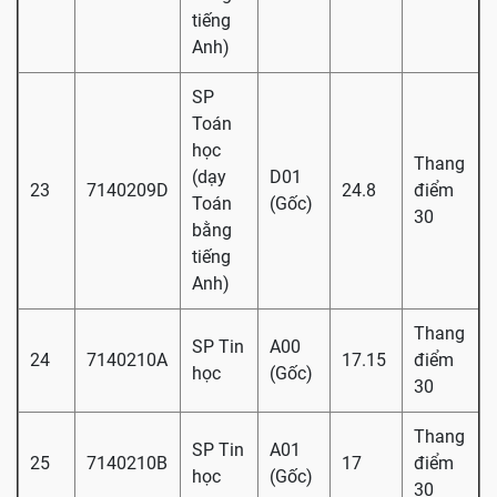
tiếng
Anh)
SP
Toán
học
Thang
(dạy
D01
23
7140209D
24.8
điểm
Toán
(Gốc)
30
bằng
tiếng
Anh)
Thang
SP Tin
A00
24
7140210A
17.15
điểm
học
(Gốc)
30
Thang
SP Tin
A01
25
7140210B
17
điểm
học
(Gốc)
30