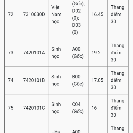
(Gốc);
Việt
Thang
D02
72
7310630D
Nam
16.45
điểm
(0);
học
30
D03
(0)
Thang
Sinh
A00
73
7420101A
19.2
điểm
học
(Gốc)
30
Thang
Sinh
B00
74
7420101B
17.05
điểm
học
(Gốc)
30
Thang
Sinh
C04
75
7420101C
16
điểm
học
(Gốc)
30
Thang
Hóa
A00