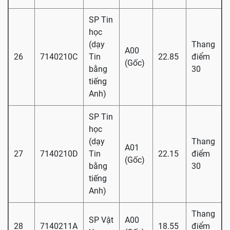
SP Tin
học
(dạy
Thang
A00
26
7140210C
Tin
22.85
điểm
(Gốc)
bằng
30
tiếng
Anh)
SP Tin
học
(dạy
Thang
A01
27
7140210D
Tin
22.15
điểm
(Gốc)
bằng
30
tiếng
Anh)
Thang
SP Vật
A00
28
7140211A
18.55
điểm