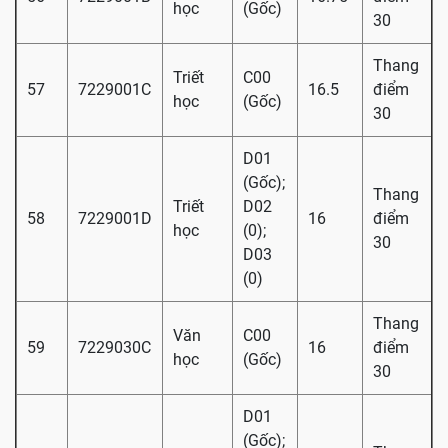
học
(Gốc)
30
Thang
Triết
C00
57
7229001C
16.5
điểm
học
(Gốc)
30
D01
(Gốc);
Thang
Triết
D02
58
7229001D
16
điểm
học
(0);
30
D03
(0)
Thang
Văn
C00
59
7229030C
16
điểm
học
(Gốc)
30
D01
(Gốc);