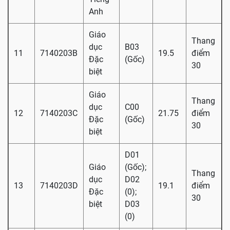
Anh
Giáo
Thang
dục
B03
11
7140203B
19.5
điểm
Đặc
(Gốc)
30
biệt
Giáo
Thang
dục
C00
12
7140203C
21.75
điểm
Đặc
(Gốc)
30
biệt
D01
Giáo
(Gốc);
Thang
dục
D02
13
7140203D
19.1
điểm
Đặc
(0);
30
biệt
D03
(0)