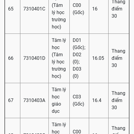
Thang
(Tâm
C00
65
7310401C
16
điểm
lý học
(Gốc)
30
trường
học)
Tâm lý
D01
học
(Gốc);
Thang
(Tâm
D02
66
7310401D
16.05
điểm
lý học
(0);
30
trường
D03
học)
(0)
Tâm lý
Thang
học
C03
67
7310403A
16.4
điểm
giáo
(Gốc)
30
dục
Tâm lý
Thang
học
C00