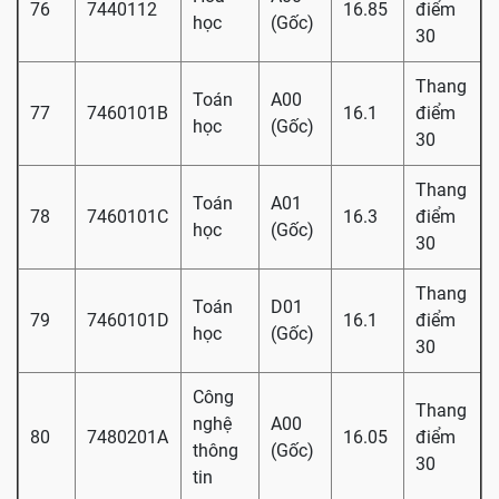
76
7440112
16.85
điểm
học
(Gốc)
30
Thang
Toán
A00
77
7460101B
16.1
điểm
học
(Gốc)
30
Thang
Toán
A01
78
7460101C
16.3
điểm
học
(Gốc)
30
Thang
Toán
D01
79
7460101D
16.1
điểm
học
(Gốc)
30
Công
Thang
nghệ
A00
80
7480201A
16.05
điểm
thông
(Gốc)
30
tin