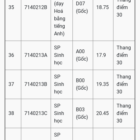
(dạy
D07
35
7140212B
18.75
điểm
Hoá
(Gốc)
30
bằng
tiếng
Anh)
SP
Thang
A00
36
7140213A
Sinh
17.9
điểm
(Gốc)
học
30
SP
Thang
B00
37
7140213B
Sinh
19.35
điểm
(Gốc)
học
30
SP
Thang
B03
38
7140213C
Sinh
20.45
điểm
(Gốc)
học
30
SP