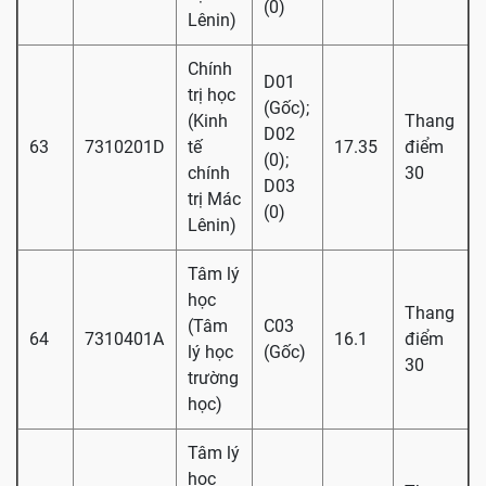
(0)
Lênin)
Chính
D01
trị học
(Gốc);
(Kinh
Thang
D02
63
7310201D
tế
17.35
điểm
(0);
chính
30
D03
trị Mác
(0)
Lênin)
Tâm lý
học
Thang
(Tâm
C03
64
7310401A
16.1
điểm
lý học
(Gốc)
30
trường
học)
Tâm lý
học