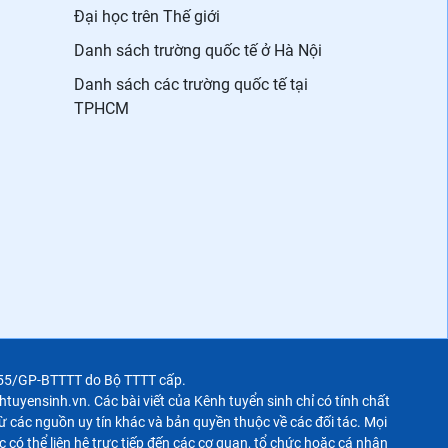
Đại học trên Thế giới
Danh sách trường quốc tế ở Hà Nội
Danh sách các trường quốc tế tại
TPHCM
355/GP-BTTTT do Bộ TTTT cấp.
uyensinh.vn. Các bài viết của Kênh tuyển sinh chỉ có tính chất
 các nguồn uy tín khác và bản quyền thuộc về các đối tác. Mọi
c có thể liên hệ trực tiếp đến các cơ quan, tổ chức hoặc cá nhân