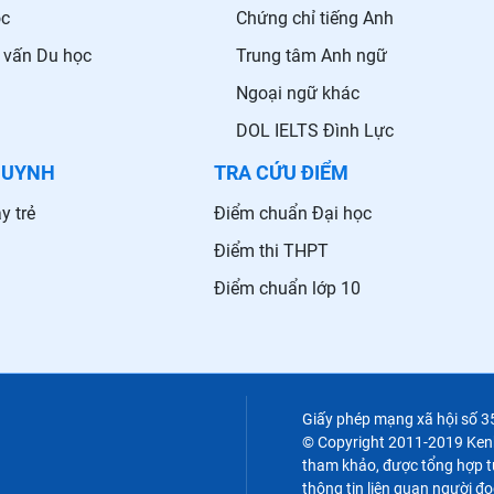
ọc
Chứng chỉ tiếng Anh
 vấn Du học
Trung tâm Anh ngữ
Ngoại ngữ khác
DOL IELTS Đình Lực
HUYNH
TRA CỨU ĐIỂM
y trẻ
Điểm chuẩn Đại học
Điểm thi THPT
Điểm chuẩn lớp 10
Giấy phép mạng xã hội số 
© Copyright 2011-2019 Kenht
tham khảo, được tổng hợp từ
thông tin liên quan người đọ