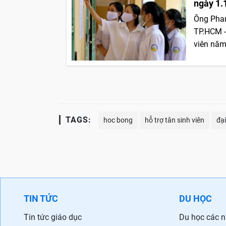
ngày 1.
Ông Phan
TP.HCM -
viên năm
TAGS:
hoc bong
hỗ trợ tân sinh viên
đạ
TIN TỨC
DU HỌC
Tin tức giáo dục
Du học các 