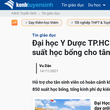
Tin giáo dục
Du học
Kênh Tuyển Sinh
Tin giáo dục
Dạy thêm học thêm
Tốt nghiệp THPT & Tuy
Tin giáo dục
Đại học Y Dược TP.HC
suất học bổng cho tân
Vu Dăn
14/11/2021
Hỗ trợ cho tân sinh viên có hoàn cảnh 
850 suất học bổng, tổng kinh phí dự kiế
Đại Học
dạy onl