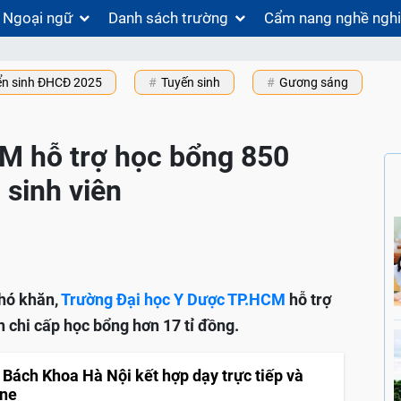
Ngoại ngữ
Danh sách trường
Cẩm nang nghề ngh
ển sinh ĐHCĐ 2025
Tuyến sinh
Gương sáng
M hỗ trợ học bổng 850
 sinh viên
khó khăn,
Trường Đại học Y Dược TP.HCM
hỗ trợ
n chi cấp học bổng hơn 17 tỉ đồng.
 Bách Khoa Hà Nội kết hợp dạy trực tiếp và
ine