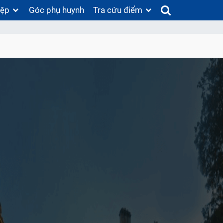
iệp
Góc phụ huynh
Tra cứu điểm