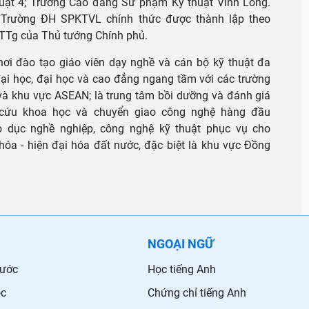
uật 4; Trường Cao đẳng Sư phạm Kỹ thuật Vĩnh Long.
 Trường ĐH SPKTVL chính thức được thành lập theo
TTg của Thủ tướng Chính phủ.
 đào tạo giáo viên dạy nghề và cán bộ kỹ thuật đa
đại học, đại học và cao đẳng ngang tầm với các trường
à khu vực ASEAN; là trung tâm bồi dưỡng và đánh giá
 cứu khoa học và chuyển giao công nghệ hàng đầu
o dục nghề nghiệp, công nghệ kỹ thuật phục vụ cho
óa - hiện đại hóa đất nước, đặc biệt là khu vực Đồng
NGOẠI NGỮ
nước
Học tiếng Anh
ọc
Chứng chỉ tiếng Anh