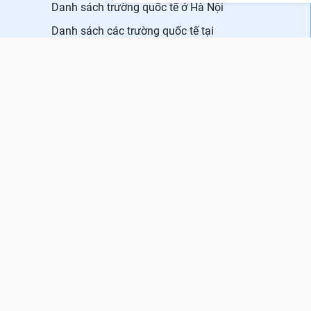
Danh sách trường quốc tế ở Hà Nội
Danh sách các trường quốc tế tại
TPHCM
355/GP-BTTTT do Bộ TTTT cấp.
uyensinh.vn. Các bài viết của Kênh tuyển sinh chỉ có tính chất
 các nguồn uy tín khác và bản quyền thuộc về các đối tác. Mọi
c có thể liên hệ trực tiếp đến các cơ quan, tổ chức hoặc cá nhân