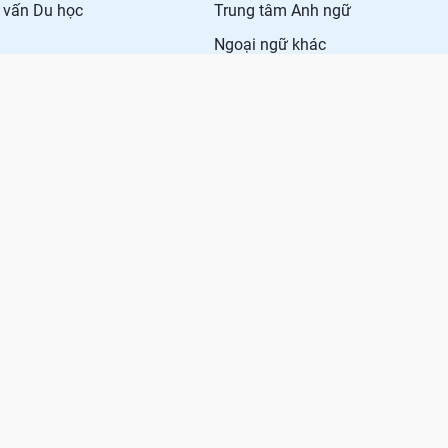
 vấn Du học
Trung tâm Anh ngữ
Ngoại ngữ khác
DOL IELTS Đình Lực
HUYNH
TRA CỨU ĐIỂM
y trẻ
Điểm chuẩn Đại học
Điểm thi THPT
Điểm chuẩn lớp 10
Giấy phép mạng xã hội số 
© Copyright 2011-2019 Kenht
tham khảo, được tổng hợp từ
thông tin liên quan người đọ
được đề cập trong bài viết.