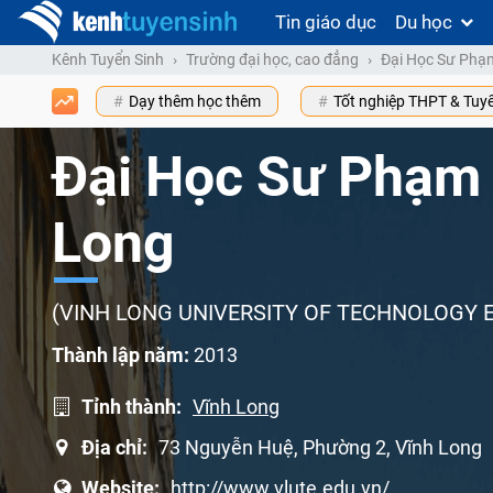
Tin giáo dục
Du học
Kênh Tuyển Sinh
Trường đại học, cao đẳng
Đại Học Sư Phạ
Dạy thêm học thêm
Tốt nghiệp THPT & Tuy
Đại Học Sư Phạm 
Long
(VINH LONG UNIVERSITY OF TECHNOLOGY 
Thành lập năm:
2013
Tỉnh thành:
Vĩnh Long
Địa chỉ:
73 Nguyễn Huệ, Phường 2, Vĩnh Long
Website:
http://www.vlute.edu.vn/