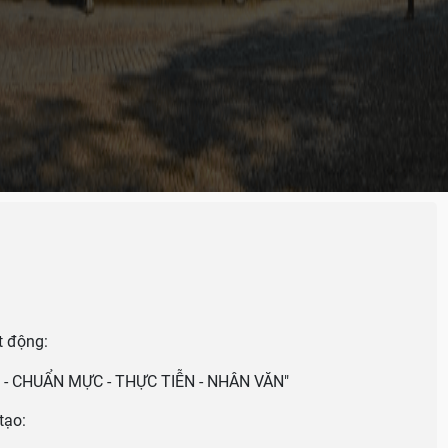
u
 động:
 - CHUẨN MỰC - THỰC TIỄN - NHÂN VĂN"
tạo: