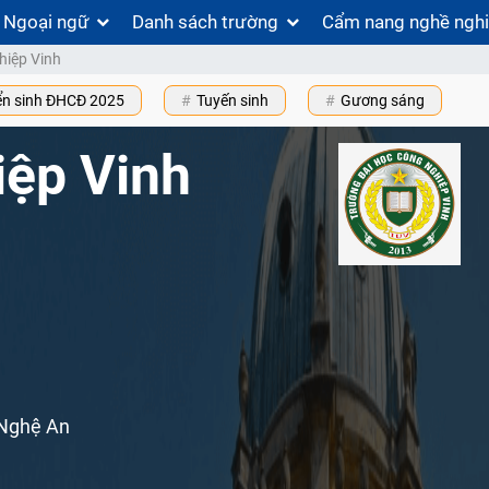
Ngoại ngữ
Danh sách trường
Cẩm nang nghề ngh
hiệp Vinh
ển sinh ĐHCĐ 2025
Tuyến sinh
Gương sáng
iệp Vinh
 Nghệ An