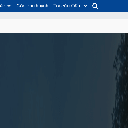
iệp
Góc phụ huynh
Tra cứu điểm