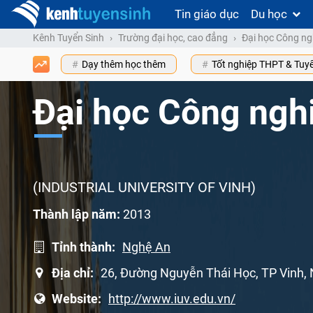
Tin giáo dục
Du học
Kênh Tuyển Sinh
Trường đại học, cao đẳng
Đại học Công ng
Dạy thêm học thêm
Tốt nghiệp THPT & Tuy
Đại học Công ngh
(INDUSTRIAL UNIVERSITY OF VINH)
Thành lập năm:
2013
Tỉnh thành:
Nghệ An
Địa chỉ:
26, Đường Nguyễn Thái Học, TP Vinh,
Website:
http://www.iuv.edu.vn/