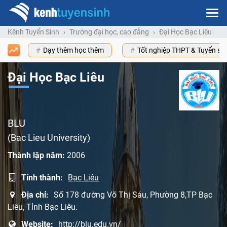
Kênh Tuyển Sinh
Trường đại học, cao đẳng
Đại Học Bạc Liêu
Dạy thêm học thêm
Tốt nghiệp THPT & Tuyển s
Đại Học Bạc Liêu
BLU
(Bac Lieu University)
Thành lập năm:
2006
Tỉnh thành:
Bạc Liêu
Địa chỉ:
Số 178 đường Võ Thị Sáu, Phường 8,TP Bạc
Liêu, Tỉnh Bạc Liêu.
Website:
http://blu.edu.vn/