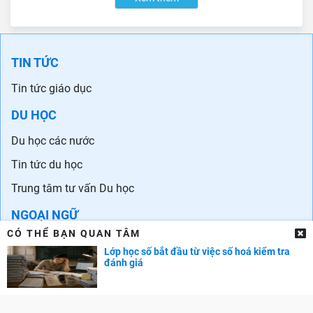
TIN TỨC
Tin tức giáo dục
DU HỌC
Du học các nước
Tin tức du học
Trung tâm tư vấn Du học
NGOẠI NGỮ
CÓ THỂ BẠN QUAN TÂM
Học tiếng Anh
Lớp học số bắt đầu từ việc số hoá kiểm tra
đánh giá
Chứng chỉ tiếng Anh
Trung tâm Anh ngữ
Ngoại ngữ khác