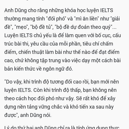
Anh Dũng cho rằng những khóa học luyện IELTS
thường mang tính "đối phó" và "mì ăn liền" như "giải
đề", "mẹo", "bộ đề tủ", "bộ đề dự đoán theo quý"...
Luyện IELTS chủ yếu là để làm quen với bố cục, cấu
trúc bài thi, yêu cầu của mỗi phần, tiêu chí chấm
điểm, chiến thuật làm bài như thế nào để đạt điểm
cao, chứ không tập trung vào việc dạy một cách bài
bản kiến thức về ngôn ngữ đó.
"Do vậy, khi trình độ tương đối cao rồi, bạn mới nên
luyện IELTS. Còn khi trình độ thấp, bạn không nên
theo cách học đối phó như vậy. Sẽ rất khó để xây
dựng nền tảng vững chắc và khó tiến xa sau này
được", anh Dũng nói.
Lý do thứ hai anh Dũng chỉ ra là tính ứng dụng thực