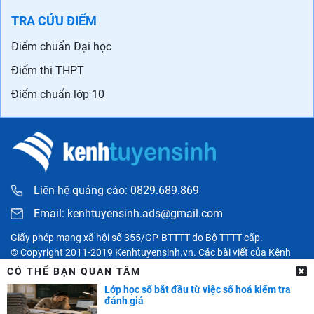
TRA CỨU ĐIỂM
Điểm chuẩn Đại học
Điểm thi THPT
Điểm chuẩn lớp 10
Liên hệ quảng cáo: 0829.689.869
Email:
kenhtuyensinh.ads@gmail.com
Giấy phép mạng xã hội số 355/GP-BTTTT do Bộ TTTT cấp.
© Copyright 2011-2019 Kenhtuyensinh.vn. Các bài viết của Kênh
tuyển sinh chỉ có tính chất tham khảo, được tổng hợp từ các nguồn
CÓ THỂ BẠN QUAN TÂM
uy tín khác và bản quyền thuộc về các đối tác. Mọi thông tin liên
Lớp học số bắt đầu từ việc số hoá kiểm tra
quan người đọc có thể liên hệ trực tiếp đến các cơ quan, tổ chức
đánh giá
hoặc cá nhân được đề cập trong bài viết.