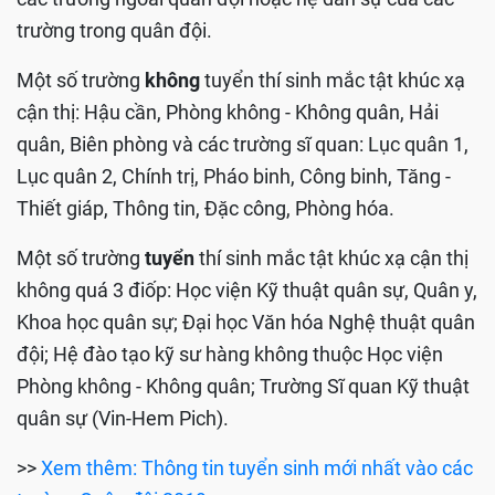
đẳng quân sự tại trường quân đội đã nộp hồ sơ sơ
tuyển. Các nguyện vọng còn lại thí sinh đăng ký vào
các trường ngoài quân đội hoặc hệ dân sự của các
trường trong quân đội.
Một số trường
không
tuyển thí sinh mắc tật khúc xạ
cận thị: Hậu cần, Phòng không - Không quân, Hải
quân, Biên phòng và các trường sĩ quan: Lục quân 1,
Lục quân 2, Chính trị, Pháo binh, Công binh, Tăng -
Thiết giáp, Thông tin, Đặc công, Phòng hóa.
Một số trường
tuyển
thí sinh mắc tật khúc xạ cận thị
không quá 3 điốp: Học viện Kỹ thuật quân sự, Quân y,
Khoa học quân sự; Đại học Văn hóa Nghệ thuật quân
đội; Hệ đào tạo kỹ sư hàng không thuộc Học viện
Phòng không - Không quân; Trường Sĩ quan Kỹ thuật
quân sự (Vin-Hem Pich).