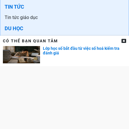
TIN TỨC
Tin tức giáo dục
CÓ THỂ BẠN QUAN TÂM
DU HỌC
Lớp học số bắt đầu từ việc số hoá kiểm tra
đánh giá
Du học các nước
Tin tức du học
Trung tâm tư vấn Du học
NGOẠI NGỮ
Học tiếng Anh
Chứng chỉ tiếng Anh
Trung tâm Anh ngữ
Ngoại ngữ khác