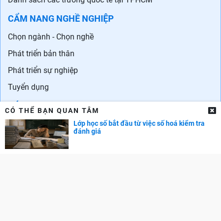
CẨM NANG NGHỀ NGHIỆP
Chọn ngành - Chọn nghề
Phát triển bản thân
Phát triển sự nghiệp
Tuyển dụng
GÓC PHỤ HUYNH
CÓ THỂ BẠN QUAN TÂM
Cẩm nang dạy trẻ
Lớp học số bắt đầu từ việc số hoá kiểm tra
đánh giá
TRA CỨU ĐIỂM
Điểm chuẩn Đại học
Điểm thi THPT
Điểm chuẩn lớp 10