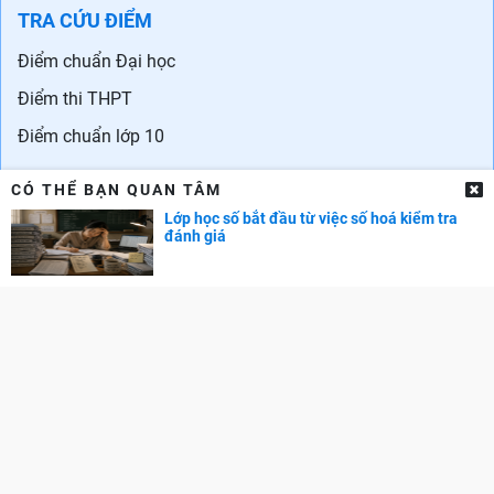
TRA CỨU ĐIỂM
Điểm chuẩn Đại học
Điểm thi THPT
Điểm chuẩn lớp 10
CÓ THỂ BẠN QUAN TÂM
Lớp học số bắt đầu từ việc số hoá kiểm tra
đánh giá
Liên hệ quảng cáo: 0829.689.869
Email:
kenhtuyensinh.ads@gmail.com
Giấy phép mạng xã hội số 355/GP-BTTTT do Bộ TTTT cấp.
© Copyright 2011-2019 Kenhtuyensinh.vn. Các bài viết của Kênh
tuyển sinh chỉ có tính chất tham khảo, được tổng hợp từ các nguồn
uy tín khác và bản quyền thuộc về các đối tác. Mọi thông tin liên
quan người đọc có thể liên hệ trực tiếp đến các cơ quan, tổ chức
hoặc cá nhân được đề cập trong bài viết.